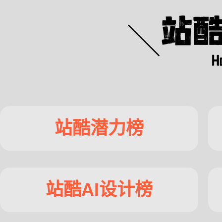
站酷潜力榜
站酷AI设计榜