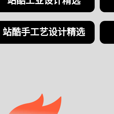
站酷工业设计精选
站酷手工艺设计精选
站酷热门作品周榜 · Hot Wor