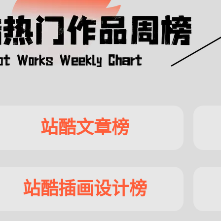
站酷文章榜
站酷插画设计榜