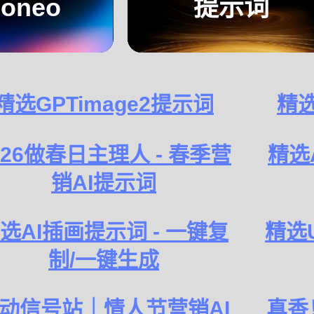
boneo
提示词
精选GPTimage2提示词
精选
026做春日主理人 - 春季营
精选
销AI提示词
选AI插画提示词 - 一键复
精选U
制/一键生成
动信号站｜情人节营销AI
真香