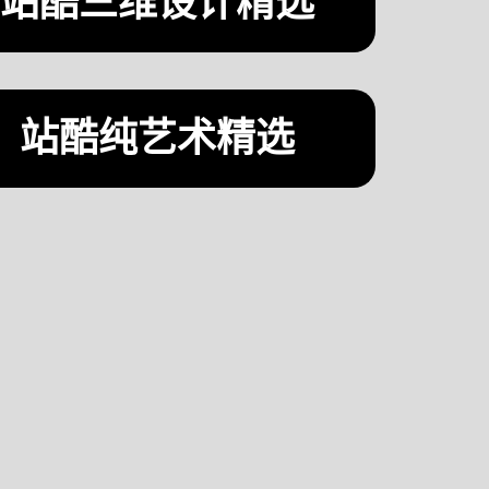
站酷三维设计精选
站酷纯艺术精选
ks Weekly Chart