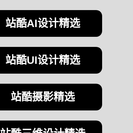
站酷AI设计精选
站酷UI设计精选
站酷摄影精选