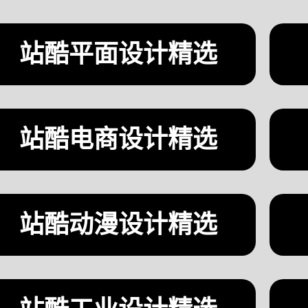
站酷平面设计精选
站酷电商设计精选
站酷动漫设计精选