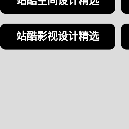
站酷空间设计精选
站酷影视设计精选