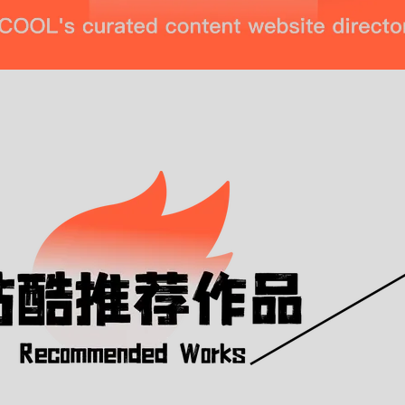
设计、设计赛事、热门课程及作品榜单
站酷推荐作品 · Recommen