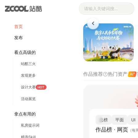
站酷网页设计_
登录
注册
首页
发布
看点高级的
站酷三火
作品推荐
热门资产
发现更多
设计大赛
HOT
活动展览
拿点有用的
总榜
平面
UI
私房提示词
作品榜 · 网页
（每周
精选Skill