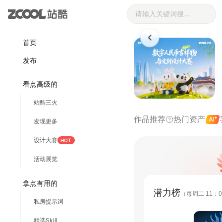
站酷总榜设计_
登录
注册
首页
发布
看点高级的
站酷三火
作品推荐
热门资产
发现更多
设计大赛
HOT
活动展览
拿点有用的
潜力榜
（每周二 11：0
私房提示词
精选Skill