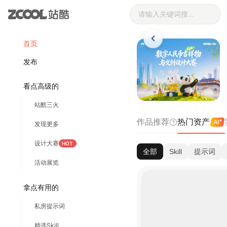
热门AI资产-站
登录
注册
首页
发布
看点高级的
站酷三火
作品推荐
热门资产
发现更多
设计大赛
HOT
全部
Skill
提示词
活动展览
拿点有用的
私房提示词
精选Skill