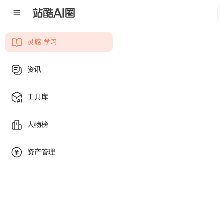
提示词
工作流
作品
知识
灵感·学习
课程
资讯
工具库
人物榜
资产管理