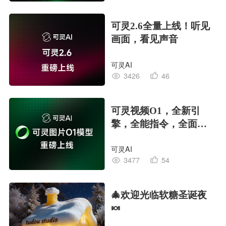
可灵2.6全量上线！听见
画面，看见声音
可灵AI
3426
46
可灵视频O1，全新引
擎，全能指令，全面掌
控
可灵AI
3477
54
🎄欢迎光临软糖圣诞夜
🍬