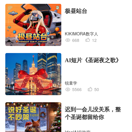
极昼站台
KIKIMORA数字人
668
12
AI短片《圣诞夜之歌》
锐童学
5566
50
迟到一会儿没关系，整
个圣诞都留给你