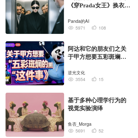
《穿Prada女王》换衣片
段！
Panda的AI
5971
108
阿达和它的朋友们之关
于甲方想要五彩斑斓的
黑这件事
逆光文化
3554
15
基于多种心理学行为的
视觉实验演绎
鱼否_Morga
5691
52