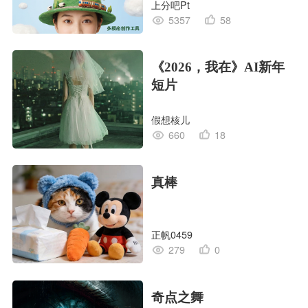
上分吧Pt
5357
58
《2026，我在》AI新年
短片
假想核儿
660
18
真棒
正帆0459
279
0
奇点之舞