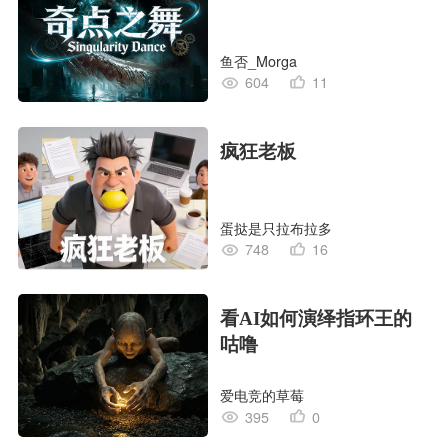
鱼否_Morga
604
11
疯狂老板
蛋挞是只拉布拉多
748
16
看AI如何演绎指环王的
咕噜
爱电竞的草莓
395
0