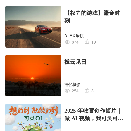
【权力的游戏】鎏金时
刻
ALEX乐顿
674
19
拨云见日
拾忆摄影
254
3
2025 年收官创作短片｜
做 AI 视频，我可灵可灵
了