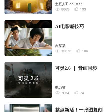
土豆人TudouMan
8663
193
AI电影感技巧
吉某某
12373
106
可灵2.6 ｜ 音画同步
电力猫
7634
74
整点新活！一张图复刻