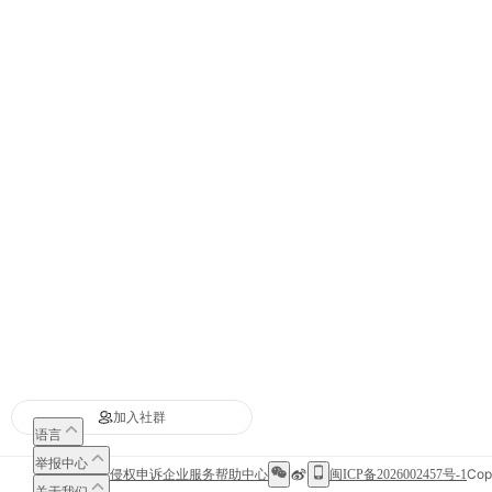
加入社群
语言
举报中心
Cop
侵权申诉
企业服务
帮助中心
闽ICP备2026002457号-1