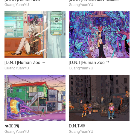
GuangYuanYU
GuangYuanYU
[D.N.T]Human Zoo-三
[D.N.T]Human Zoo罒
GuangYuanYU
GuangYuanYU
👁️🐕‍🦺🦮🐈
D.N.T-🐯
GuangYuanYU
GuangYuanYU