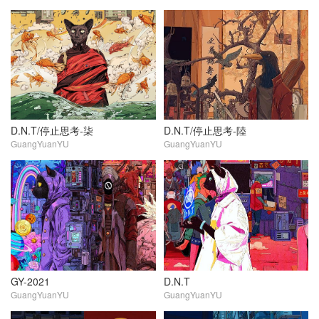
D.N.T/停止思考-柒
D.N.T/停止思考-陸
GuangYuanYU
GuangYuanYU
GY-2021
D.N.T
GuangYuanYU
GuangYuanYU