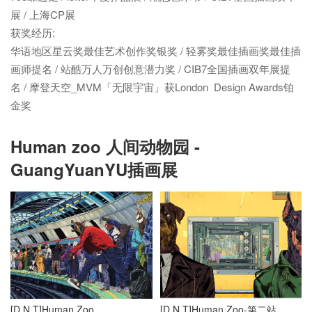
展 / 上海CP展  

获奖经历:

华语地区星云奖最佳艺术创作奖银奖 / 轻雾奖最佳插画奖最佳插
画师提名 / 站酷万人万创创意潜力奖 / CIB7全国插画双年展提
名 / 摩登天空_MVM「无限宇宙」获London  Design Awards铂
Human zoo 人间动物园 -
GuangYuanYU插画展
[D.N.T]Human Zoo
[D.N.T]Human Zoo-第二站