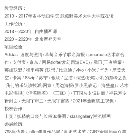
教育经历：

2013～2017年吉林动画学院 武藏野美术大学大学院在读

工作经历：

2018～2020年  自由插画师 

2020～2023年  北京摩登天空 

项目经验:

Adidas  速度与激情x草莓音乐节联名海报 / procreate艺术家合
作 / 支付宝 / 京东 / 网易(lofter梦幻西游EVE) / 腾讯(王者荣耀 / 
英雄联盟 / 和平精英 )联想 / 比亚迪 / vivo / 小米 / 华为 / 摩登天
空 / 卡宾 / 88vip / 苏宁 / 银联 / 宝洁 / 综艺(说唱听我的巅峰之夜 
 我们的乐队演技派)网宣 / 周边海报(罗小黑战记上海堡垒) / 艺术
电影海报(《活着唱着》《三藏》) / TT同名专辑封面 / 福禄寿专
辑封面 / 无限宇审三 / 无限宇宙四 / 2021年金瞳奖主视觉 / 

授权合作:

卡宾 / 妖精的口袋与长板3d拼图 / slashgallery潮流版画

参展经历:

798靠边走 / lofter年度作品展 / 潮思艺术节 / CIB7全国插画双年