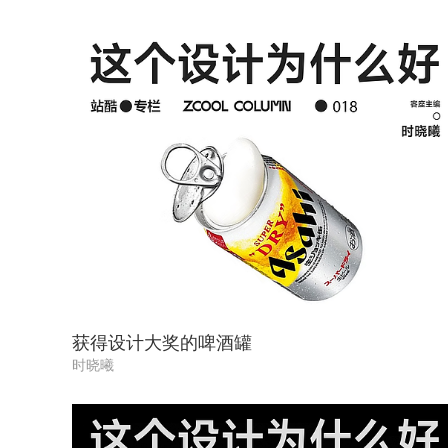
获得设计大奖的啤酒罐
时晓曦