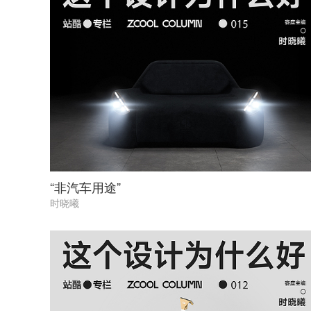
“非汽车用途”
时晓曦