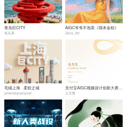
青岛巨CITY
AIGC爷爷不泡茶《我本金桂》
笔头菜
Zana_Art
毛绒上海 · 柔软之城
支付宝AIGC视频设计创新大赛|1200°的岭南心跳
yolandayuanyuan
土豆蟹