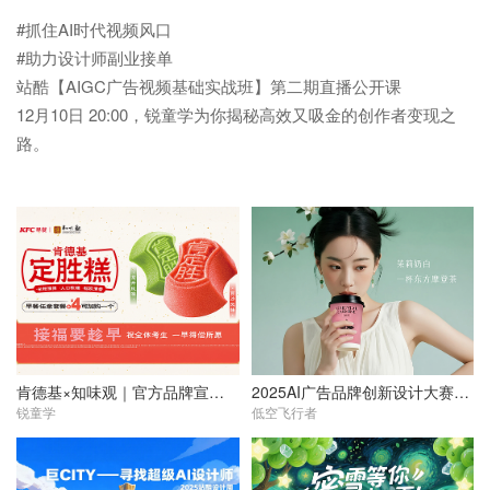
#抓住AI时代视频风口

#助力设计师副业接单

站酷【AIGC广告视频基础实战班】第二期直播公开课

12月10日 20:00，锐童学为你揭秘高效又吸金的创作者变现之
路。
肯德基×知味观｜官方品牌宣发AI短片
2025AI广告品牌创新设计大赛命题类金奖｜茉莉奶白
锐童学
低空飞行者