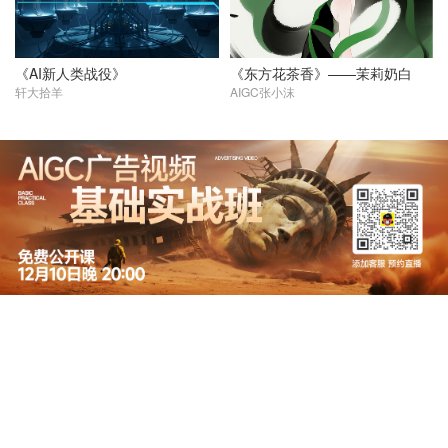
《AI新人类战役》
《东方花茶香》——茉莉奶白
轩大拾羊
AIGC张小沫