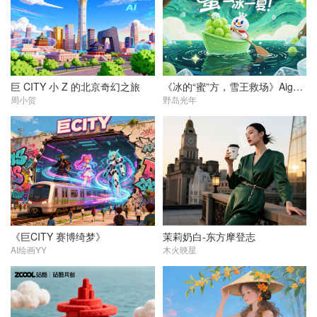
巨 CITY 小 Z 的北京奇幻之旅
《冰的“蜜”方，雪王救场》Aigc广告动画
周小贺
野岛光年
《巨CITY 赛博绮梦》
茉莉奶白-东方摩登志
AI绘画YY
木火映星