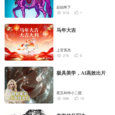
起始终下
519
1
马年大吉
上官英杰
276
0
极具美学，AI高效出片
星芷AI华小二团
588
15