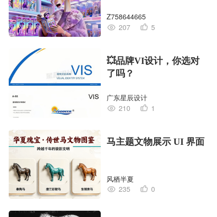
Z758644665
207
5
💥品牌VI设计，你选对
了吗？
广东星辰设计
210
1
马主题文物展示 UI 界面
风栖半夏
235
0