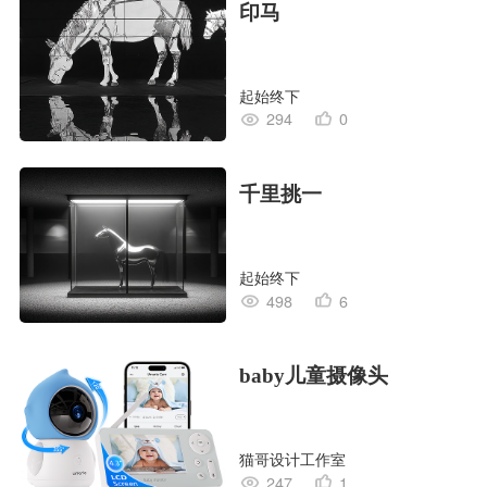
印马
起始终下
294
0
千里挑一
起始终下
498
6
baby儿童摄像头
猫哥设计工作室
247
1