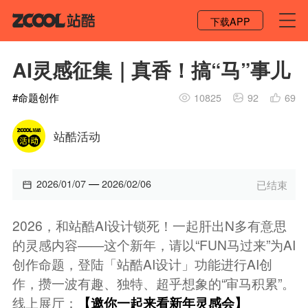
登录 / 注册
下载APP
AI灵感征集｜真香！搞“马”事儿
#
命题创作
10825
92
69
站酷活动
—
2026/01/07
2026/02/06
已结束
2026，和站酷AI设计锁死！一起肝出N多有意思
的灵感内容——这个新年，请以“FUN马过来”为AI
创作命题，登陆「站酷AI设计」功能进行AI创
作，攒一波有趣、独特、超乎想象的“审马积累”。
线上展厅：
【邀你一起来看新年灵感会】