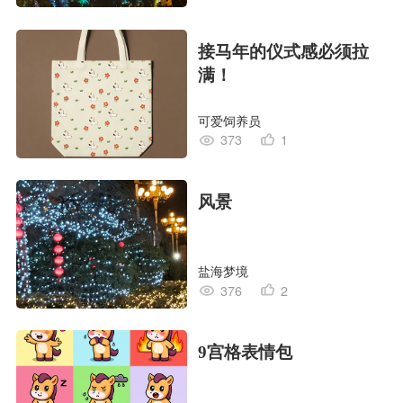
接马年的仪式感必须拉
满！
可爱饲养员
373
1
风景
盐海梦境
376
2
9宫格表情包