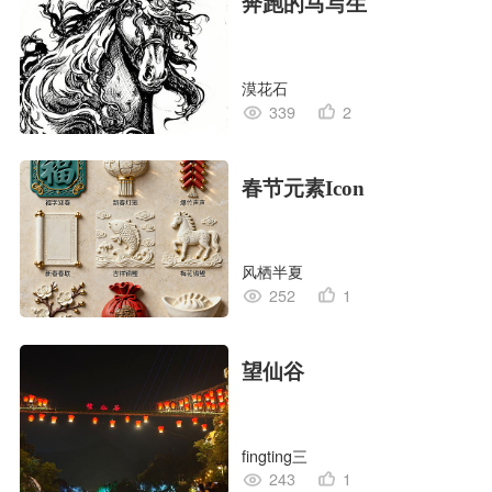
奔跑的马写生
漠花石
339
2
春节元素Icon
风栖半夏
252
1
望仙谷
fingting三
243
1