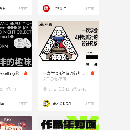
先生
3年前
召物少年
3年前
setting⑥
一次学会4种超流行的设计风格
文章-教程-平面
25
73
5.4w
42
2716
ke
3年前
研习设K先生
3年前