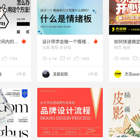
挑战！在有限空间内的饱和式排版
设计师学会做一个情绪板的设计，真的很重要！
文章-教程-多领域
网页-电商
1794
4.1w
37
1469
9505
生
3年前
凌晨抠图
3年前
杰克sea