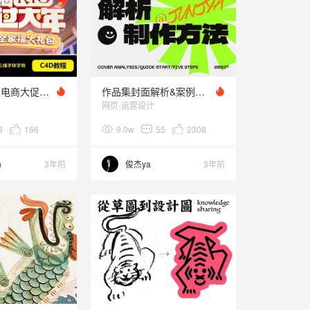
如何快速搞定电商大促风三维字体？
作品集封面解析&案例演示
网页-运营设计
3
166
9.0w
55
2308
n
3年前
俊杰ya
3年前