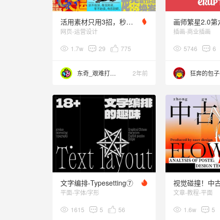
活用素材只用3招，秒杀龙年春节海报！
网页-运营设计
插画-商业插画
1.7w
29
775
5746
6
东奇_艰难打工版
2年前
文字编排-Typesetting⑦
平面-字体/字形
文章-教程-平面
1615
5
56
1.6w
5