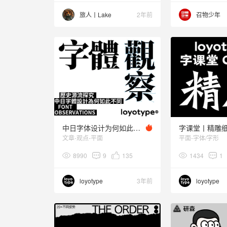
旅人丨Lake
2年前
召物少年
中日字体设计为何如此不同｜历史源流探究
字课堂丨精雕
文章-观点-平面
平面-字体/字形
8990
9
135
1434
1
loyotype
3年前
loyotype