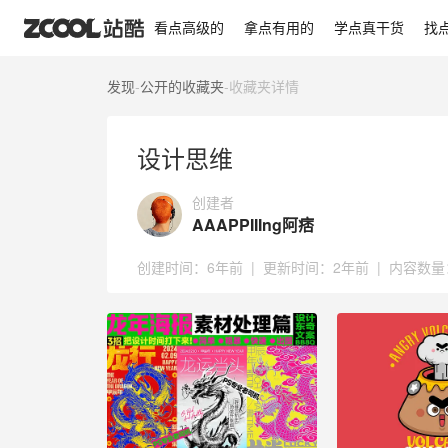
设计思维
看点高级的
拿点有用的
学点真干货
找
发现
-
公开的收藏夹
-
收藏夹详情
设计思维
创建者
AAAPPIIIng阿痞
创建时间：
6年前
|
更新时间：
2年前
|
内容数量