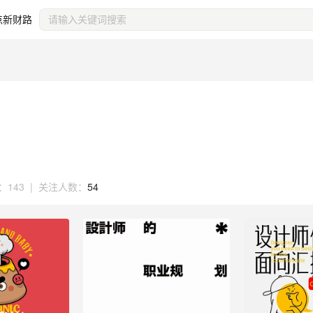
点新财路
：
143
|
关注人数：
54