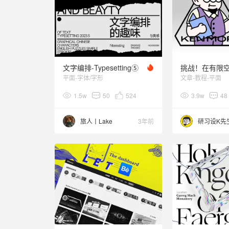
文字编排-Typesetting⑤
平面-字体/字形
文章-教程-平面
1.5w
50
524
3.9w
48
旅人丨Lake
3年前
研习设K先