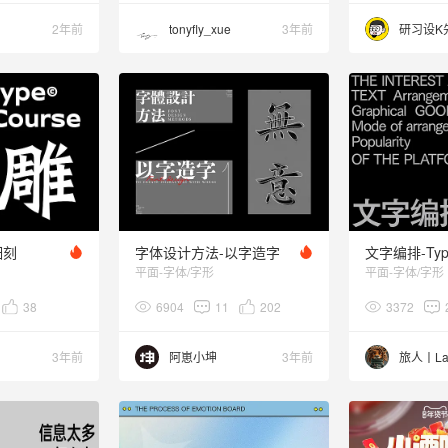
2年前
tonyfly_xue
3年前
研习设K
细刻
字体设计方法-以字造字
文字编排-Type
平面-字体/字形
平面-字体/字形
38
6904
11
202
3372
3年前
阿崽小坤
3年前
旅人丨La