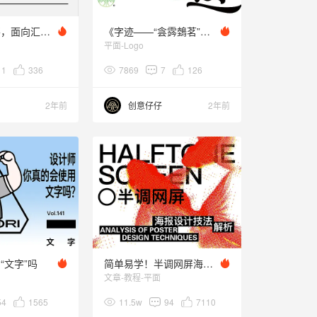
设计师你需要，面向汇报做设计
《字迹——“侌霠鵱茗”文字标志》
平面-Logo
11
336
7869
7
126
2年前
创意仔仔
2年前
“文字”吗
简单易学！半调网屏海报技法
文章-教程-平面
54
1565
11.5w
94
7110