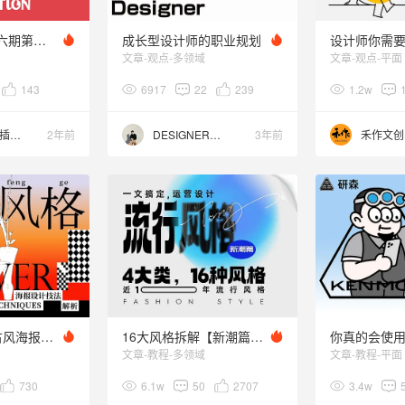
画师繁星2.0第六期第二周(愤怒的小火山IP绘制流程)
成长型设计师的职业规划
文章-观点-多领域
文章-观点-平面
143
6917
22
239
1.2w
狂奔的包子插画铺
2年前
DESIGNER阿剑
3年前
禾作文创
视觉碰撞！中古风海报技法
16大风格拆解【新潮篇】，一文搞定近10年流行风格~
你真的会使用
文章-教程-多领域
文章-教程-平面
730
6.1w
50
2707
3.4w