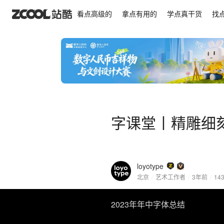
字课堂丨精雕细刻
看点高级的
拿点有用的
学点真干货
找
字课堂丨精雕细
loyotype
北京
/
艺术工作者
/
3年前
/
14
2023年年中字体总结