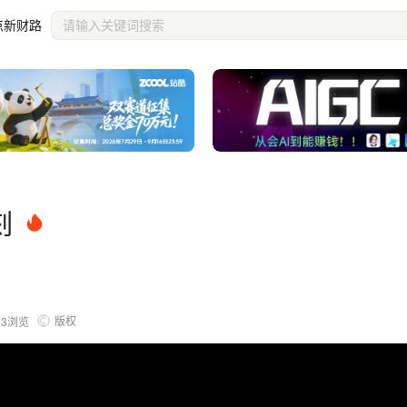
点新财路
刻
版权
33
浏览