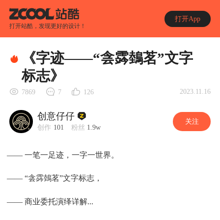
打开App
打开站酷，发现更好的设计！
《字迹——“侌霠鵱茗”文字
标志》
2023.11.16
7869
7
126
创意仔仔
关注
创作
101
粉丝
1.9w
—— 一笔一足迹，一字一世界。
—— “侌霠鵱茗”文字标志，
—— 商业委托演绎详解...