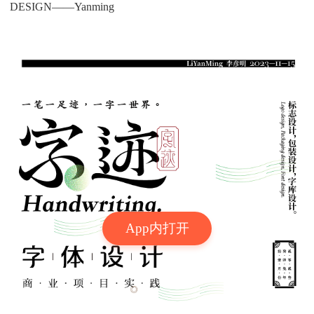
DESIGN——Yanming
App内打开