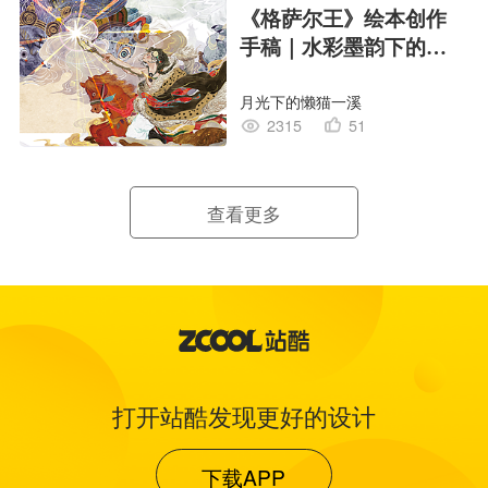
《格萨尔王》绘本创作
手稿｜水彩墨韵下的史
诗回响
月光下的懒猫一溪
2315
51
查看更多
打开站酷发现更好的设计
下载APP