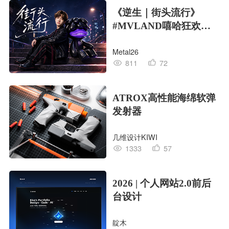
《逆生｜街头流行》
#MVLAND嘻哈狂欢派
对
Metal26
811
72
ATROX高性能海绵软弹
发射器
几维设计KIWI
1333
57
2026 | 个人网站2.0前后
台设计
靛木