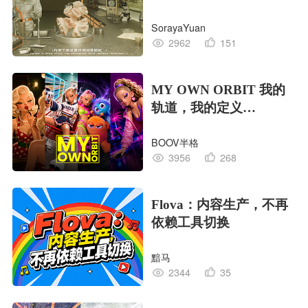
EDITION OF LIFE生命
SorayaYuan
的工业版本
2962
151
MY OWN ORBIT 我的
轨道，我的定义
#MVLAND嘻哈狂欢派
BOOV半格
对
3956
268
Flova：内容生产，不再
依赖工具切换
黯马
2344
35