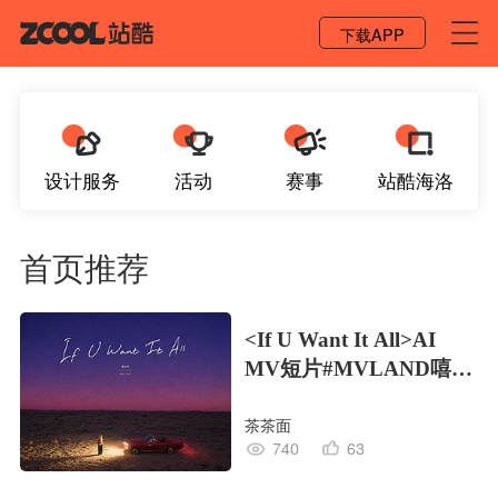
登录 / 注册
下载APP
设计服务
活动
赛事
站酷海洛
首页推荐
<If U Want It All>AI
MV短片#MVLAND嘻哈
狂欢派对
茶茶面
740
63