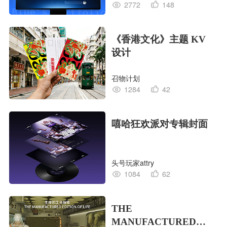
2772
148
《香港文化》主题 KV
设计
召物计划
1284
42
嘻哈狂欢派对专辑封面
头号玩家attry
1084
62
THE
MANUFACTURED