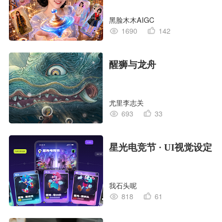
黑脸木木AIGC
1690
142
醒狮与龙舟
尤里李志关
693
33
星光电竞节 · UI视觉设定
我石头呢
818
61