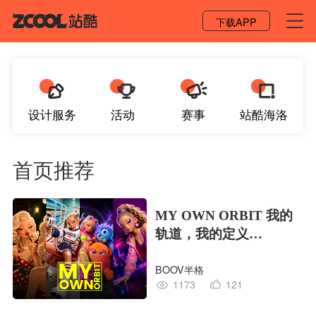
登录 / 注册
下载APP
设计服务
活动
赛事
站酷海洛
首页推荐
MY OWN ORBIT 我的
轨道，我的定义
#MVLAND嘻哈狂欢派
BOOV半格
对
1173
121