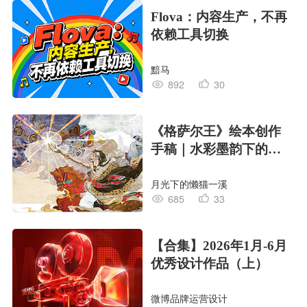
Flova：内容生产，不再
依赖工具切换
黯马
892
30
《格萨尔王》绘本创作
手稿｜水彩墨韵下的史
诗回响
月光下的懒猫一溪
685
33
【合集】2026年1月-6月
优秀设计作品（上）
微博品牌运营设计