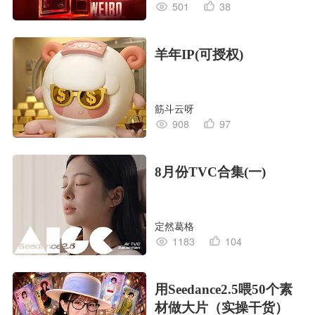
501
38
羊年IP(可授权)
筋斗云呀
908
97
8月份TVC合集(一)
定然葛格
1183
104
用Seedance2.5喂50个素
材做大片（实操干货）