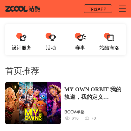
登录 / 注册
下载APP
设计服务
活动
赛事
站酷海洛
首页推荐
MY OWN ORBIT 我的
轨道，我的定义
#MVLAND嘻哈狂欢派
BOOV半格
对
618
78