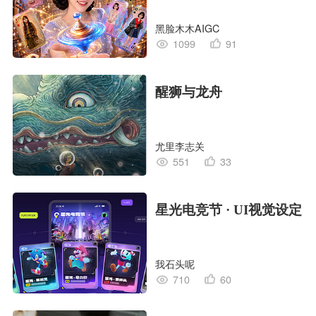
黑脸木木AIGC
1099
91
醒狮与龙舟
尤里李志关
551
33
星光电竞节 · UI视觉设定
我石头呢
710
60