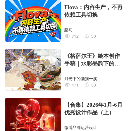
Flova：内容生产，不再
依赖工具切换
黯马
712
30
《格萨尔王》绘本创作
手稿｜水彩墨韵下的史
诗回响
月光下的懒猫一溪
471
33
【合集】2026年1月-6月
优秀设计作品（上）
微博品牌运营设计