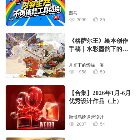
黯马
2099
35
《格萨尔王》绘本创作
手稿｜水彩墨韵下的史
诗回响
月光下的懒猫一溪
1958
50
【合集】2026年1月-6月
优秀设计作品（上）
微博品牌运营设计
2037
54