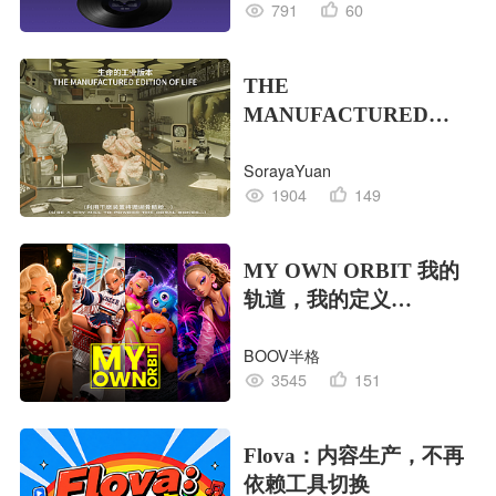
791
60
THE
MANUFACTURED
EDITION OF LIFE生命
SorayaYuan
的工业版本
1904
149
MY OWN ORBIT 我的
轨道，我的定义
#MVLAND嘻哈狂欢派
BOOV半格
对
3545
151
Flova：内容生产，不再
依赖工具切换