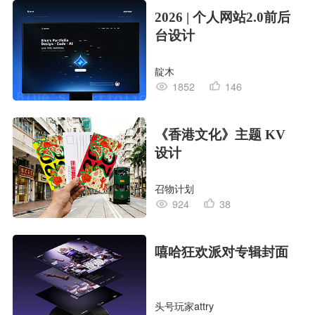
2026 | 个人网站2.0前后
台设计
靛木
1852
146
《香港文化》主题 KV
设计
召物计划
924
38
嘻哈狂欢派对专辑封面
头号玩家attry