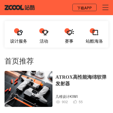
登录 / 注册
下载APP
设计服务
活动
赛事
站酷海洛
首页推荐
ATROX高性能海绵软弹
发射器
几维设计KIWI
902
55