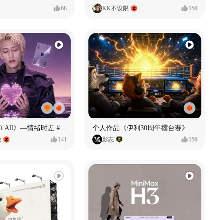
68
KK不设限
150
《If U Want It All》—情绪时差 #MVLAND嘻哈狂欢派对
个人作品《伊利30周年擂台赛》
尧
141
影志
159