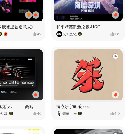
《在被遗忘的废墟里创造意义》#MVLAND嘻哈狂欢派对
和平精英刺激之夜AIGC
45
头牌文化
149
奥捷龙官网视觉设计 —— 高端网站建设
搞点乐字66乐good
势互动
48
懒羊可乐
143