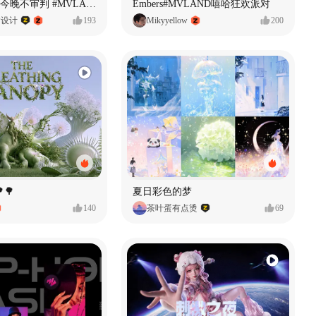
原创音乐MV今晚不审判 #MVLAND嘻哈狂欢派对
Embers#MVLAND嘻哈狂欢派对
P设计
193
Mikyyellow
200
🌳
夏日彩色的梦
140
茶叶蛋有点烫
69