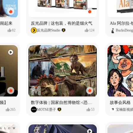
小熊闹起来
反光品牌 | 这包装，有的是烟火气
82
反光品牌Studio
124
BucksDesi
频】
数字体验 | 国家自然博物馆:<恐龙公园>沉浸特展
故事会风格
265
MOTSE墨子
53
宝楠影视