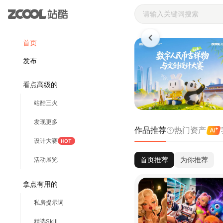
站酷ZCOOL 
首页
发布
看点高级的
站酷三火
发现更多
作品推荐
热门资产
设计大赛
HOT
首页推荐
为你推荐
活动展览
拿点有用的
私房提示词
精选Skill