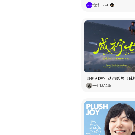
站酷Loook
原创AI潮汕动画影片《咸柠
一个我AME