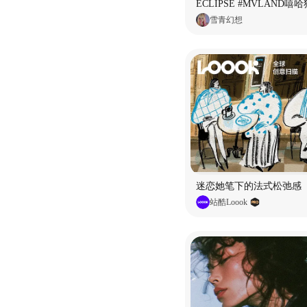
雪青幻想
迷恋她笔下的法式松弛感
站酷Loook