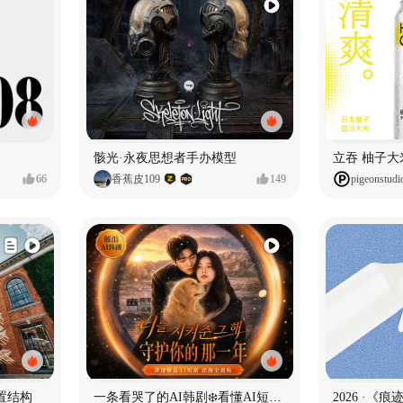
骸光·永夜思想者手办模型
66
香蕉皮109
149
pigeonstudi
置结构
一条看哭了的AI韩剧❄️看懂AI短剧出海全流程
2026 ·《