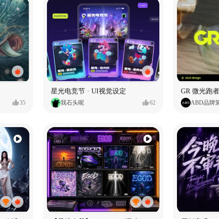
星光电竞节 · UI视觉设定
GR 微光跑者
35
我石头呢
62
ABD品牌