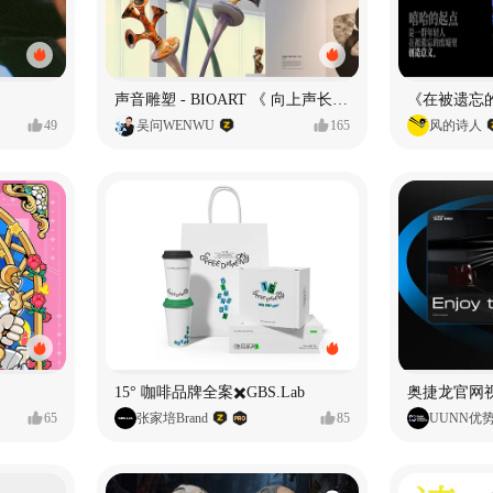
声音雕塑 - BIOART 《 向上声长 》
49
吴问WENWU
165
风的诗人
15° 咖啡品牌全案✖️GBS.Lab
65
张家培Brand
85
UUNN优