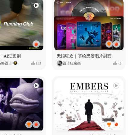
 | ABD案例
无眼狂欢｜嘻哈黑胶唱片封面
策略设计
133
设计狂魔画
72