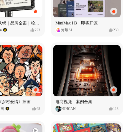
Ala 阿尔拉-铁锅｜品牌全案｜哈尔滨
MiniMax H3，即将开源
gn
223
海螺AI
230
《乡村爱情》插画
电商视觉 · 案例合集
插画
68
HJHCAN
113