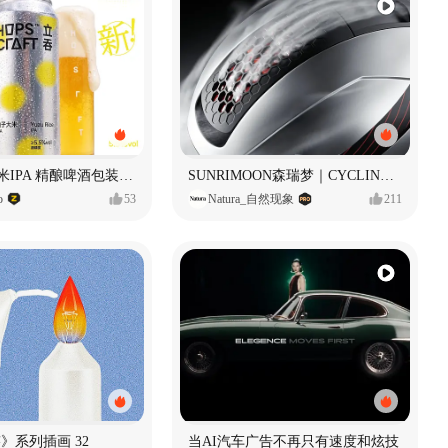
立吞 柚子大米IPA 精酿啤酒包装设计
SUNRIMOON森瑞梦｜CYCLING HELMET CG｜气动骑行头盔
o
53
Natura_自然现象
211
痕迹》系列插画 32
当AI汽车广告不再只有速度和炫技