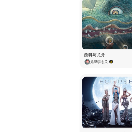
醒狮与龙舟
尤里李志关