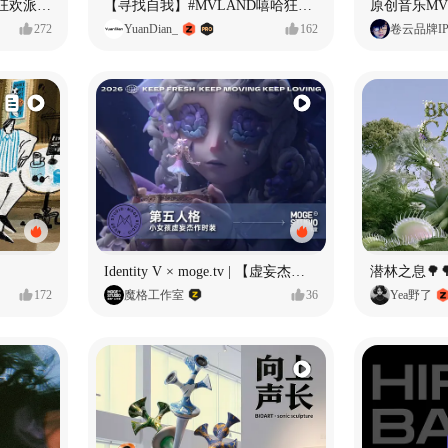
ECLIPSE #MVLAND嘻哈狂欢派对 女团MV
【寻找自我】#MVLAND嘻哈狂欢派对
272
YuanDian_
162
卷云品牌I
Identity V × moge.tv | 【虚妄杰作时装】“小女孩”
潜林之息🌳
172
魔格工作室
36
Yea野了