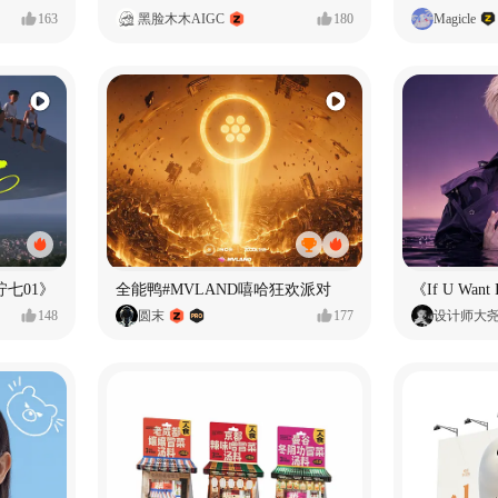
163
黑脸木木AIGC
180
Magicle
七01》
全能鸭#MVLAND嘻哈狂欢派对
148
圆末
177
设计师大