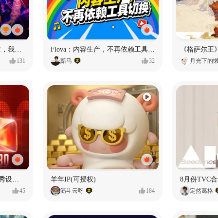
MY OWN ORBIT 我的轨道，我的定义#MVLAND嘻哈狂欢派对
Flova：内容生产，不再依赖工具切换
131
黯马
32
月光下的
【合集】2026年1月-6月优秀设计作品（上）
羊年IP(可授权)
8月份TVC合
45
筋斗云呀
184
定然葛格