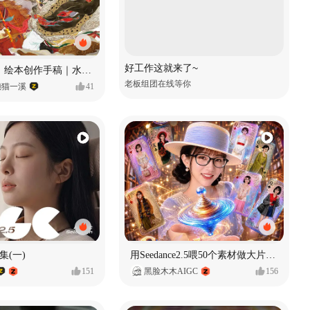
好工作这就来了~
《格萨尔王》绘本创作手稿｜水彩墨韵下的史诗回响
老板组团在线等你
懒猫一溪
41
集(一)
用Seedance2.5喂50个素材做大片（实操干货）
151
黑脸木木AIGC
156