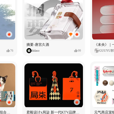
摘要-唐宫久酒
76
didaso
99
GUUYU
爪豆 PAWDOT｜宠物日常组合礼盒包装设计
君毅设计x局柒 新一代KTV品牌全案设计