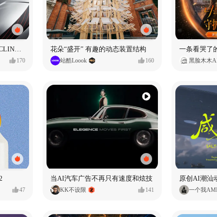
SUNRIMOON森瑞梦｜CYCLING HELMET CG｜气动骑行头盔
花朵“盛开” 有趣的动态装置结构
170
站酷Loook
160
黑脸木木A
2
当AI汽车广告不再只有速度和炫技
原创AI潮汕
47
KK不设限
141
一个我AM