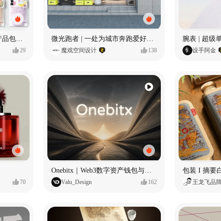
“洗游记”品牌升级、全系产品包装设计、店堆设计
微光跑者 | 一处为城市奔跑爱好者打造的复合空间
29
魔戏空间设计
138
设手阿金
Onebitx｜Web3数字资产钱包与交易体验设计
包装 I 摘
70
Valu_Design
162
王龙飞品