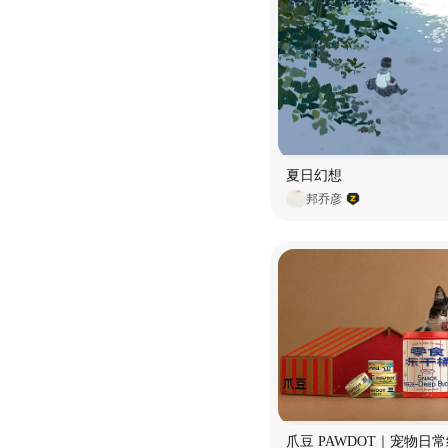
夏日幻想
邦乔彦