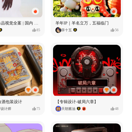
腕表 | 超级单品视觉全案 | 国内 x 出海
羊年IP｜羊名立万，五福临门
85
薛十五
56
要白酒包装设计
【专辑设计-破局六章】
牌设计师
75
天朝酱油
48