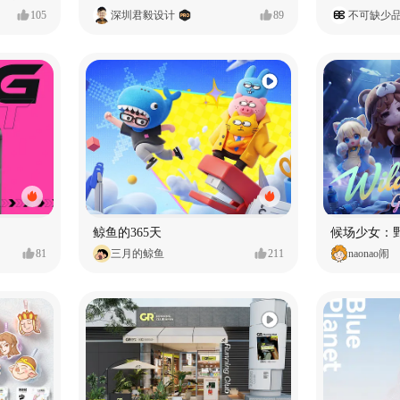
105
深圳君毅设计
89
不可缺少
鲸鱼的365天
候场少女：
81
三月的鲸鱼
211
naonao闹