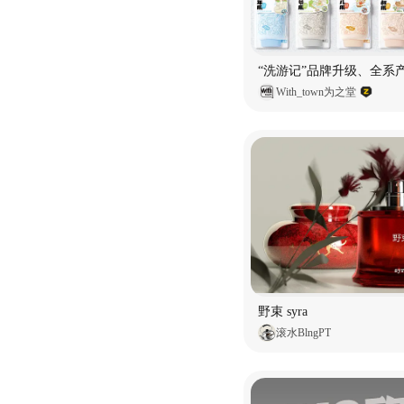
With_town为之堂
野束 syra
滚水BlngPT