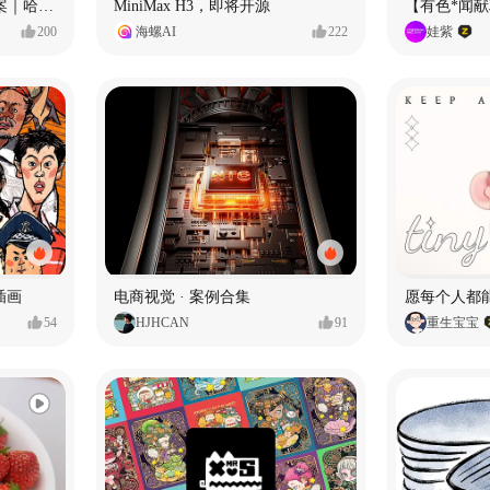
Ala 阿尔拉-铁锅｜品牌全案｜哈尔滨
MiniMax H3，即将开源
【有色*闻
200
海螺AI
222
娃紫
插画
电商视觉 · 案例合集
54
HJHCAN
91
重生宝宝