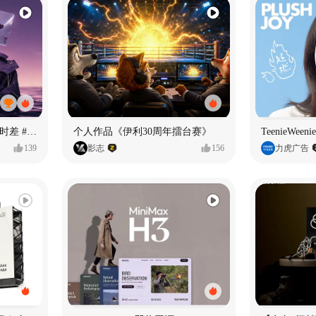
《If U Want It All》—情绪时差 #MVLAND嘻哈狂欢派对
个人作品《伊利30周年擂台赛》
TeenieWe
139
影志
156
力虎广告