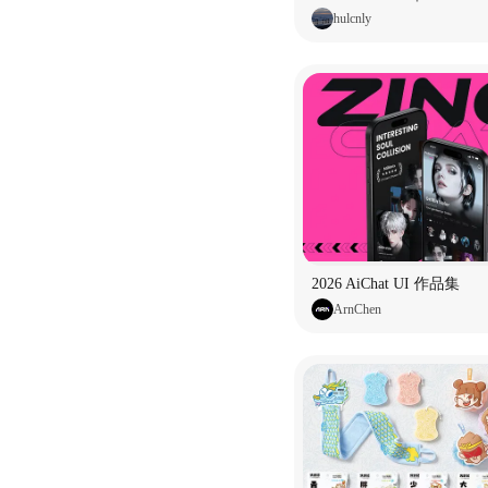
hulcnly
2026 AiChat UI 作品集
ArnChen