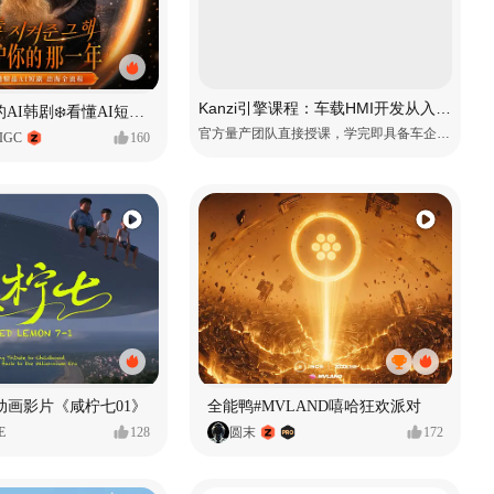
Kanzi引擎课程：车载HMI开发从入门到精通
一条看哭了的AI韩剧❄️看懂AI短剧出海全流程
官方量产团队直接授课，学完即具备车企项目上岗能力
IGC
160
动画影片《咸柠七01》
全能鸭#MVLAND嘻哈狂欢派对
E
128
圆末
172