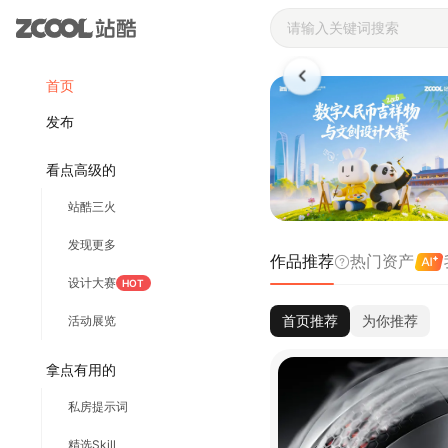
站酷ZCOOL 
首页
发布
看点高级的
站酷三火
发现更多
作品推荐
热门资产
设计大赛
HOT
首页推荐
为你推荐
活动展览
拿点有用的
私房提示词
精选Skill