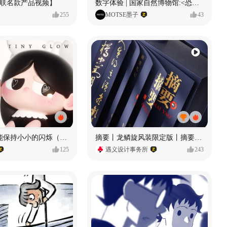
献联名款产品视频】
数字体验 | 国家自然博物馆:<恐龙公园>沉浸特展
255
MOTSE墨子
43
愿每个人都能保持小小的闪烁（IP可授权）
摘要丨龙鳞旋风装限定版丨摘要的比赛里 看谁卷s谁！
125
遇义设计事务所
243