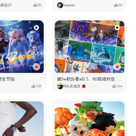
品牌设计
89
Suneoer
60
野生节拍
烧5w积分看sd2.5、H3双雄对垒: 全面测评MiniMax H3篇
188
阿K灵感库
164