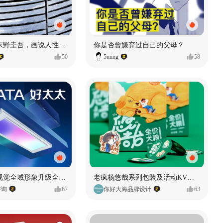
漫画：品读东野圭吾，画说人性百态
你是否曾嫌弃过自己的父母？
50
5ming
58
好太太品牌视觉全域形象升级全案【潜云品牌】
老疯杨悠哉系列包装及活动KV设计
咨询
67
你好大海品牌设计
63