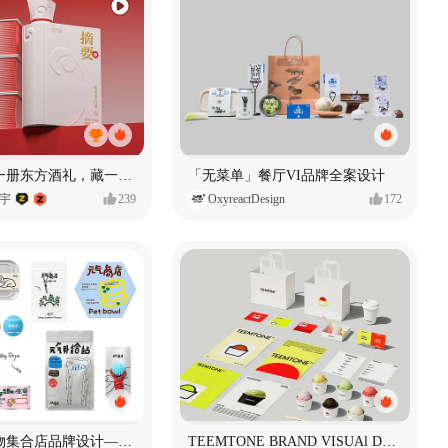
《未央》｜一册东方酒礼，藏一方岁时雅意
「无菜单」餐厅VI品牌全案设计
郭宇
239
OxyreactDesign
172
元气商店宠物集合店品牌设计—元气摄入中
TEEMTONE BRAND VISUAl DESIGN