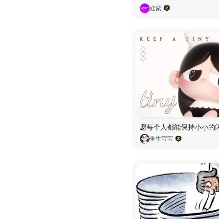
娃紫
重生宝宝