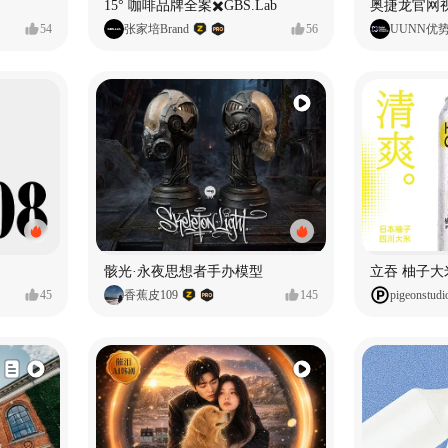
15° 咖啡品牌全案✖️GBS.Lab
54
张家培Brand
56
UUNN优
骸光·永夜思想者手办模型
45
香蕉皮109
145
pigeonstudi