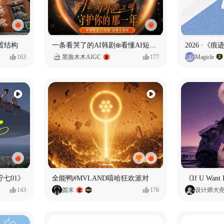
置结构
一条看哭了的AI韩剧❄️看懂AI短剧出海全流程
2026 ·《
163
黑脸木木AIGC
177
Magicle
七01》
全能鸭#MVLAND嘻哈狂欢派对
143
圆末
176
设计师大