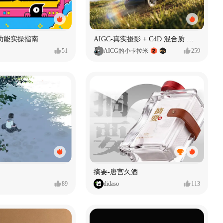
功能实操指南
AIGC-真实摄影 + C4D 混合质 能让 AI 产品图更好吗?
51
AICG的小卡拉米
259
摘要-唐宫久酒
89
didaso
113