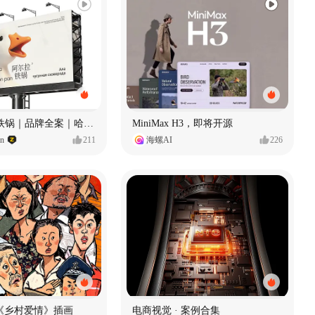
Ala 阿尔拉-铁锅｜品牌全案｜哈尔滨
MiniMax H3，即将开源
gn
211
海螺AI
226
《乡村爱情》插画
电商视觉 · 案例合集