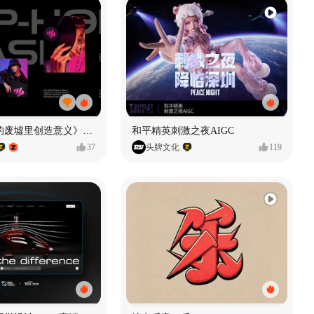
《在被遗忘的废墟里创造意义》#MVLAND嘻哈狂欢派对
和平精英刺激之夜AIGC
37
头牌文化
119