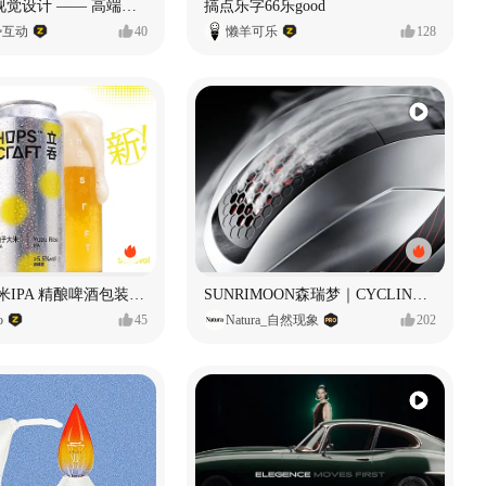
奥捷龙官网视觉设计 —— 高端网站建设
搞点乐字66乐good
势互动
40
懒羊可乐
128
立吞 柚子大米IPA 精酿啤酒包装设计
SUNRIMOON森瑞梦｜CYCLING HELMET CG｜气动骑行头盔
o
45
Natura_自然现象
202