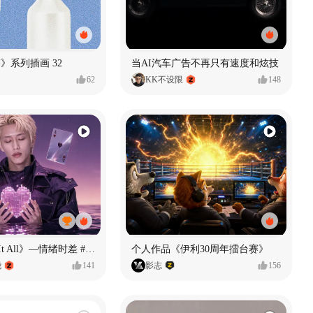
痕迹》系列插画 32
当AI汽车广告不再只有速度和炫技
62
KK不设限
148
《If U Want It All》—情绪时差 #MVLAND嘻哈狂欢派对
个人作品《伊利30周年擂台赛》
尧
141
影志
156