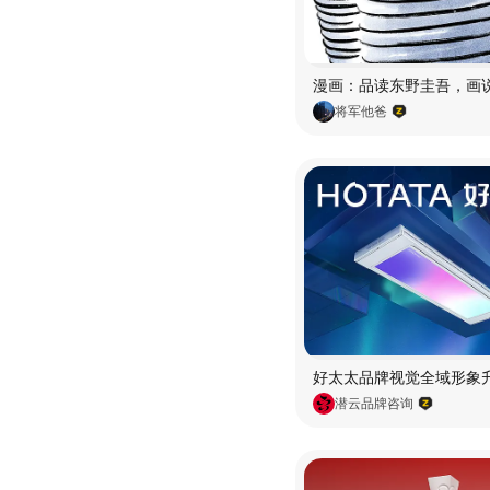
将军他爸
潜云品牌咨询