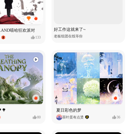
好工作这就来了~
MVLAND嘻哈狂欢派对
老板组团在线等你
133
🌳
夏日彩色的梦
80
茶叶蛋有点烫
36