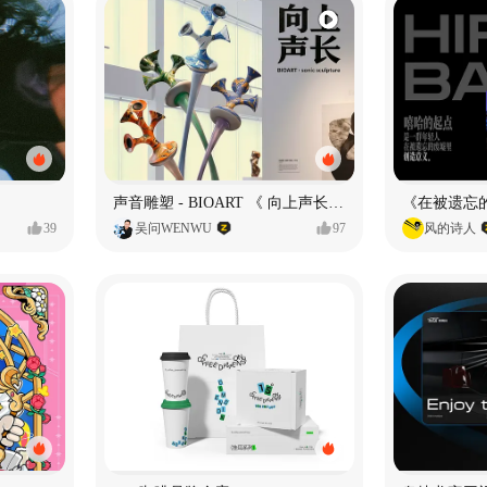
声音雕塑 - BIOART 《 向上声长 》
39
吴问WENWU
97
风的诗人