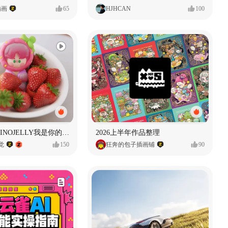
插画
65
HJHCAN
100
泡泡玛特｜PINOJELLY我是你的娃娃系列
2026上半年作品整理
视觉
150
狂奔的包子插画铺
90