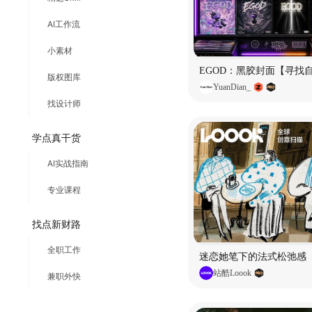
AI工作流
小素材
EGOD：黑胶封面【寻找
版权图库
YuanDian_
找设计师
学点真干货
AI实战指南
专业课程
找点新财路
全职工作
迷恋她笔下的法式松弛感
站酷Loook
兼职外快