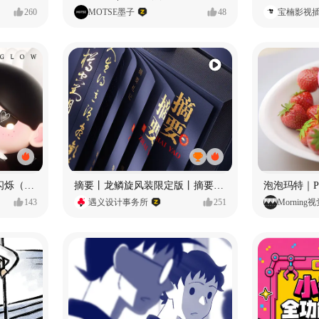
260
MOTSE墨子
48
宝楠影视
愿每个人都能保持小小的闪烁（IP可授权）
摘要丨龙鳞旋风装限定版丨摘要的比赛里 看谁卷s谁！
143
遇义设计事务所
251
Morning