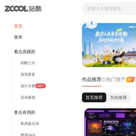
站酷ZCOOL 
首页
发布
看点高级的
站酷三火
发现更多
作品推荐
热门资产
设计大赛
HOT
首页推荐
为你推荐
活动展览
拿点有用的
私房提示词
精选Skill