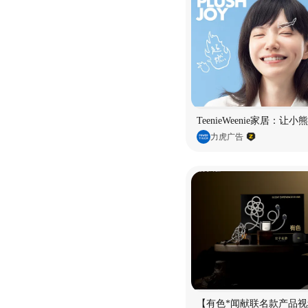
TeenieWeenie家居：让
力虎广告
【有色*闻献联名款产品视