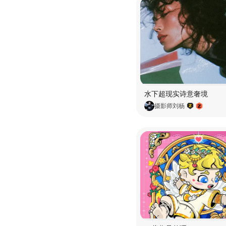
水下超现实诗意奢境
摄影师刘杨