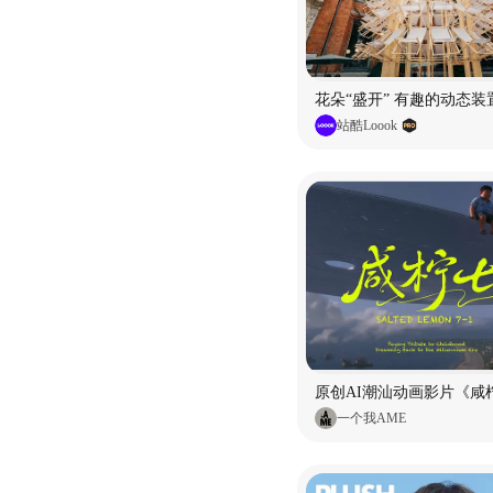
花朵“盛开” 有趣的动态装
站酷Loook
原创AI潮汕动画影片《咸柠
一个我AME