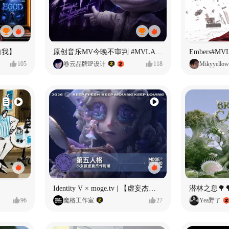
自我】
原创音乐MV今晚不审判 #MVLAND嘻哈狂欢派对
Embers#
105
卷云品牌IP设计
118
Mikyyellow
Identity V × moge.tv | 【虚妄杰作时装】“小女孩”
潜林之息🌳
96
魔格工作室
27
Yea野了