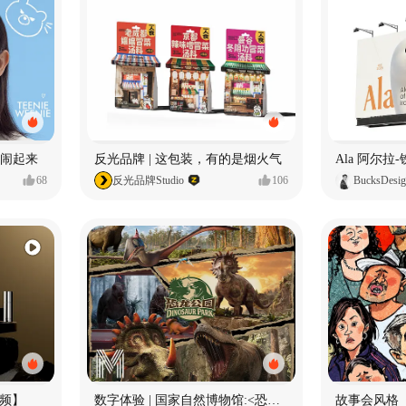
小熊闹起来
反光品牌 | 这包装，有的是烟火气
68
反光品牌Studio
106
BucksDesi
频】
数字体验 | 国家自然博物馆:<恐龙公园>沉浸特展
故事会风格