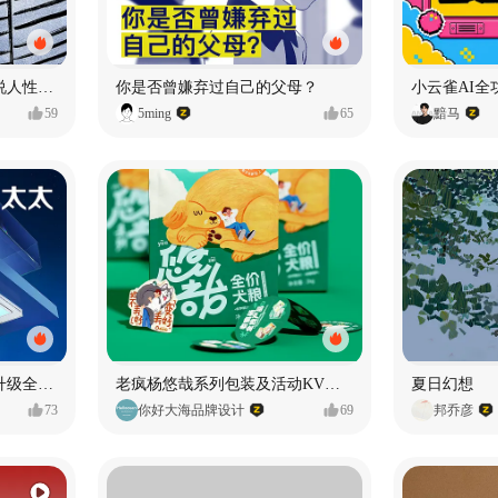
漫画：品读东野圭吾，画说人性百态
你是否曾嫌弃过自己的父母？
小云雀AI全
59
5ming
65
黯马
好太太品牌视觉全域形象升级全案【潜云品牌】
老疯杨悠哉系列包装及活动KV设计
夏日幻想
73
你好大海品牌设计
69
邦乔彦