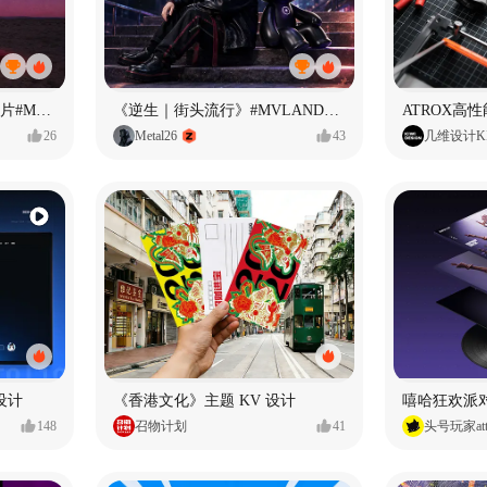
<If U Want It All>AI MV短片#MVLAND嘻哈狂欢派对
《逆生｜街头流行》#MVLAND嘻哈狂欢派对
ATROX高
26
Metal26
43
几维设计KI
台设计
《香港文化》主题 KV 设计
嘻哈狂欢派
148
召物计划
41
头号玩家att