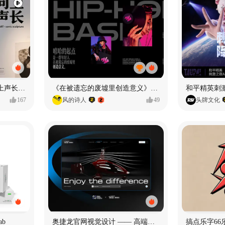
声音雕塑 - BIOART 《 向上声长 》
《在被遗忘的废墟里创造意义》#MVLAND嘻哈狂欢派对
和平精英刺激
167
风的诗人
49
头牌文化
ab
奥捷龙官网视觉设计 —— 高端网站建设
搞点乐字66乐