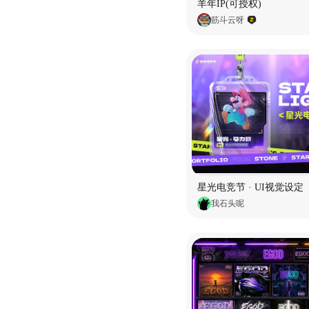
羊年IP(可授权)
筋斗云呀
星光电竞节 · UI视觉设定
我石头呢