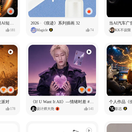
一条看哭了的AI韩剧❄️看懂AI短剧出海全流程
2026 ·《痕迹》系列插画 32
当AI汽车
181
Magicle
74
KK不设限
欢派对
《If U Want It All》—情绪时差 #MVLAND嘻哈狂欢派对
个人作品《
178
设计师大尧
141
影志