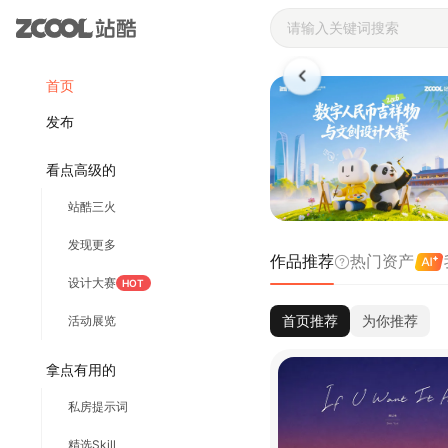
站酷ZCOOL 
首页
发布
看点高级的
站酷三火
发现更多
作品推荐
热门资产
设计大赛
HOT
首页推荐
为你推荐
活动展览
拿点有用的
私房提示词
精选Skill