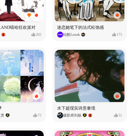
MVLAND嘻哈狂欢派对
迷恋她笔下的法式松弛感
202
站酷Loook
175
梦
水下超现实诗意奢境
点烫
75
摄影师刘杨
51