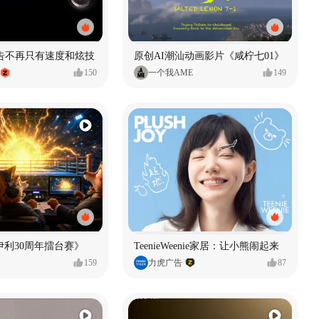
广告不再只有速度和炫技
原创AI潮汕动画影片《咸柠七01》
150
一个我AME
149
伊利30周年擂台赛》
TeenieWeenie家居：让小熊闹起来
159
力虎广告
87