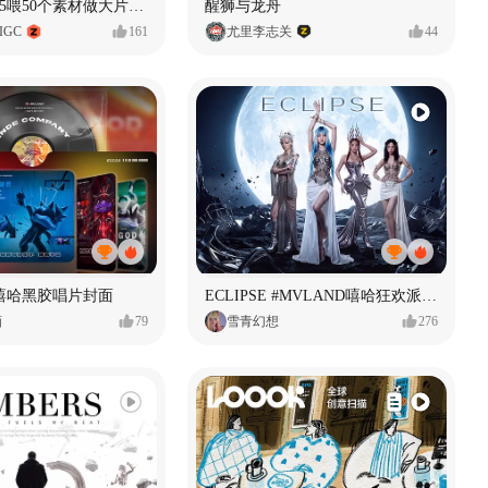
用Seedance2.5喂50个素材做大片（实操干货）
醒狮与龙舟
IGC
161
尤里李志关
44
嘻哈黑胶唱片封面
ECLIPSE #MVLAND嘻哈狂欢派对 女团MV
画
79
雪青幻想
276