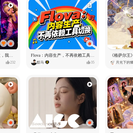
MY OWN ORBIT 我的轨道，我的定义#MVLAND嘻哈狂欢派对
Flova：内容生产，不再依赖工具切换
232
黯马
35
月光下的