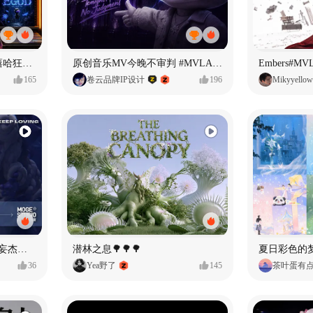
【寻找自我】#MVLAND嘻哈狂欢派对
原创音乐MV今晚不审判 #MVLAND嘻哈狂欢派对
Embers#
165
卷云品牌IP设计
196
Mikyyellow
Identity V × moge.tv | 【虚妄杰作时装】“小女孩”
潜林之息🌳🌳🌳
夏日彩色的
36
Yea野了
145
茶叶蛋有