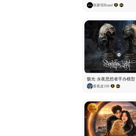
张家培Brand
骸光·永夜思想者手办模型
香蕉皮109