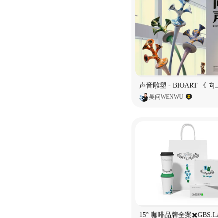
吴问WENWU
15° 咖啡品牌全案✖️GBS.L