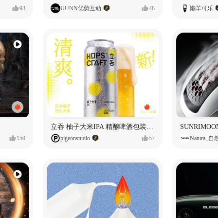
93
UUNN优势互动
48
懒羊可乐
立吞 柚子大米IPA 精酿啤酒包装设计
150
pigeonstudio
57
Natura_