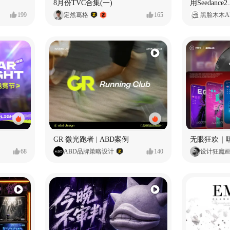
8月份TVC合集(一)
199
定然葛格
165
黑脸木木A
GR 微光跑者 | ABD案例
无眼狂欢｜
68
ABD品牌策略设计
140
设计狂魔