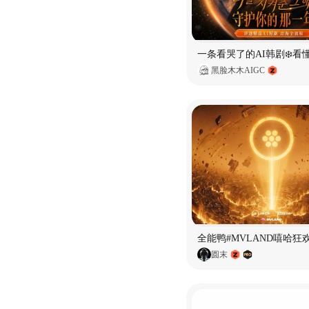
黑脸木木AIGC
全能鸭#MVLAND嘻哈狂
圆末