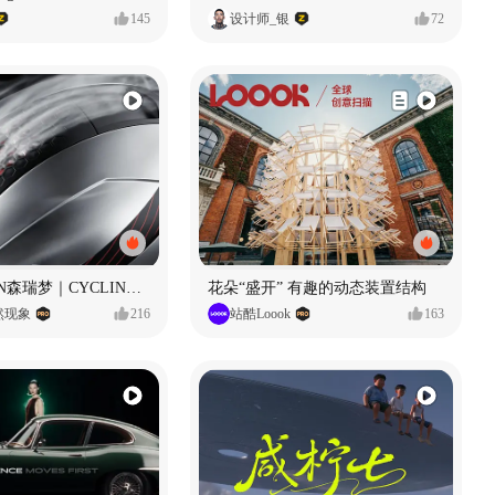
145
设计师_银
72
SUNRIMOON森瑞梦｜CYCLING HELMET CG｜气动骑行头盔
花朵“盛开” 有趣的动态装置结构
自然现象
216
站酷Loook
163