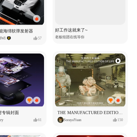
好工作这就来了~
性能海绵软弹发射器
老板组团在线等你
WI
57
对专辑封面
THE MANUFACTURED EDITION OF LIFE生命的工业版本
ry
61
SorayaYuan
150