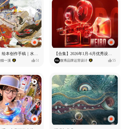
《格萨尔王》绘本创作手稿｜水彩墨韵下的史诗回响
【合集】2026年1月-6月优秀设计作品（上）
懒猫一溪
51
微博品牌运营设计
55