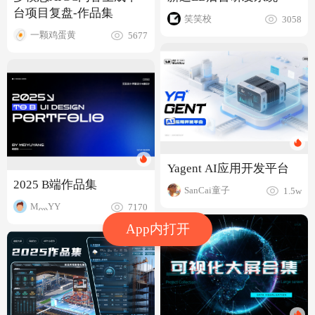
台项目复盘-作品集
笑笑校
3058
一颗鸡蛋黄
5677
Yagent AI应用开发平台
2025 B端作品集
SanCai童子
1.5w
M灬YY
7170
App内打开