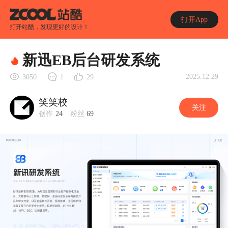
打开App
打开站酷，发现更好的设计！
新迅EB后台研发系统
2025.12.29
3050
1
29
笑笑校
关注
创作
24
粉丝
69