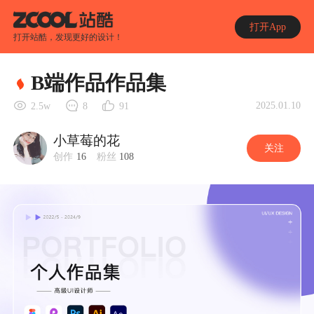
打开App
打开站酷，发现更好的设计！
B端作品作品集
2025.01.10
2.5w
8
91
小草莓的花
关注
创作
16
粉丝
108