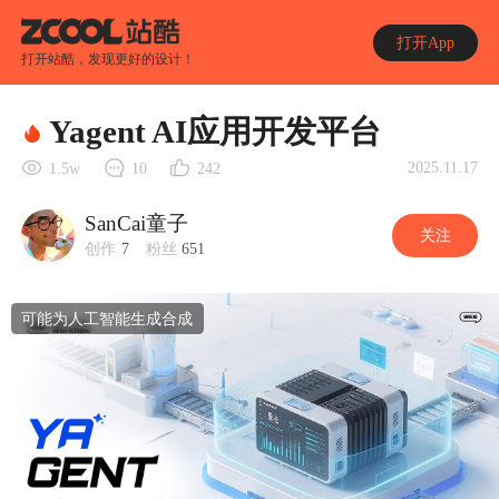
打开App
打开站酷，发现更好的设计！
Yagent AI应用开发平台
2025.11.17
1.5w
10
242
SanCai童子
关注
创作
7
粉丝
651
可能为人工智能生成合成