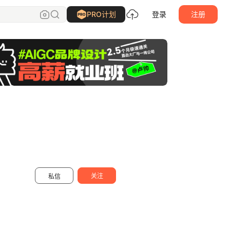
風__
关注
PRO计划
登录
注册
关注
私信