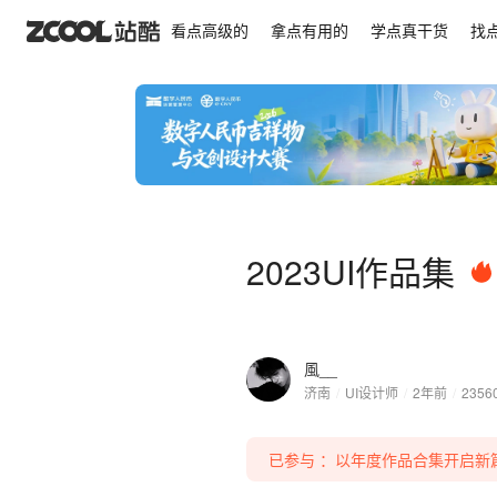
2023UI作品集
看点高级的
拿点有用的
学点真干货
找
2023UI作品集
風__
济南
/
UI设计师
/
2年前
/
2356
已参与 ：以年度作品合集开启新篇