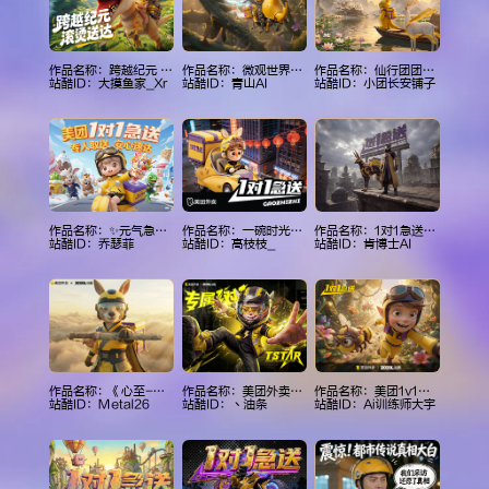
作品名称：
跨越纪元 滚烫送达 | 美团1对1急送
作品名称：
微观世界的1对1急送
作品名称：
仙行团团：瑞鹿踏云，团团1对1急送一骑绝尘送暖归
站酷ID：
大摸鱼家_Xr
站酷ID：
青山AI
站酷ID：
小团长安铺子
作品名称：
✨元气急送-微缩世界大冒险！
作品名称：
一碗时光里的红烧肉 | AI视频 | 视频短片 | IP设计
作品名称：
1对1急送，专属您的配送信条
站酷ID：
乔瑟菲
站酷ID：
高枝枝_
站酷ID：
肯博士AI
作品名称：
《心至-剑行》1对1御剑急送-急将送达的滚烫
作品名称：
美团外卖1对1精灵星际急送
作品名称：
美团1v1急送 | 微观急送：森林奇遇记
站酷ID：
Metal26
站酷ID：
丶油条
站酷ID：
Ai训练师大宇