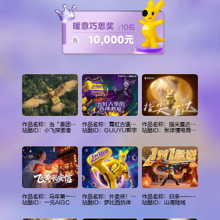
作品名称：
当“美团”成为武侠世界里的神秘门派！
作品名称：
霓虹古堡的热辣救赎
作品名称：
指尖直达：迷宫的约定
站酷ID：
小飞探索者
站酷ID：
GUUYU郭宇
站酷ID：
张详情电商全案
作品名称：
马年第一份国风浪漫：从长安到边塞
作品名称：
外卖侠！！美团1对1紧急送达
作品名称：
归来——一场关于“年味”与“根”的温柔回溯
站酷ID：
一元AIGC
站酷ID：
萨比西抗体
站酷ID：
山海陆城