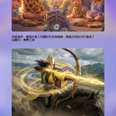
作品名称：
美团外卖《石器时代生存指南：跨越万年的1对1急送》
站酷ID：
象素工场