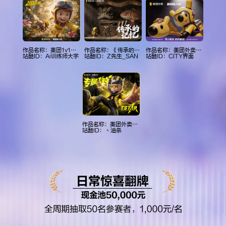
作品名称：
美团1v1急送 | 微观急送：森林奇遇记
作品名称：
《传承的记忆》1对1急送，唤醒传承的记忆
作品名称：
美团外卖1对1急送｜表演这么精彩，点个一对一外卖？
站酷ID：
Ai训练师大宇
站酷ID：
Z先生_SAN
站酷ID：
CITY界面
作品名称：
美团外卖1对1精灵星际急送
站酷ID：
丶油条