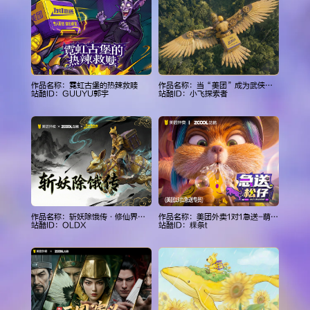
作品名称：
霓虹古堡的热辣救赎
作品名称：
当“美团”成为武侠世界里的神秘门派！
站酷ID：
GUUYU郭宇
站酷ID：
小飞探索者
作品名称：
斩妖除饿传·修仙界的一对一急送
作品名称：
美团外卖1对1急送-萌系自然通道
站酷ID：
OLDX
站酷ID：
粿条t