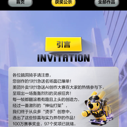
首页
获奖公示
全部作品