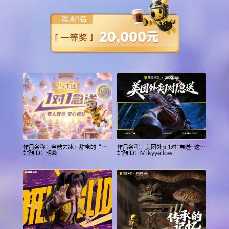
作品名称：
全糖去冰！甜蜜的“彩虹”急送！
作品名称：
美团外卖1对1急送-这单，我们改变了历史
站酷ID：
明義
站酷ID：
Mikyyellow