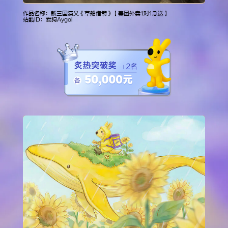
作品名称：
新三国演义《草船借箭》【美团外卖1对1急送】
站酷ID：
爱狗Aygol