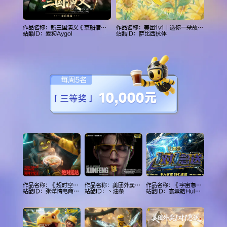
作品名称：
新三国演义《草船借箭》【美团外卖1对1急送】
作品名称：
美团1v1｜送你一朵故事的小黄花
站酷ID：
爱狗Aygol
站酷ID：
萨比西抗体
作品名称：
《超时空配送：绝对送达》
作品名称：
美团外卖1对1急送-平行时空燃爆滚烫配送
作品名称：
《宇宙急送-美团袋袋》
站酷ID：
张详情电商全案
站酷ID：
丶油条
站酷ID：
袁崇皓HulkYuan