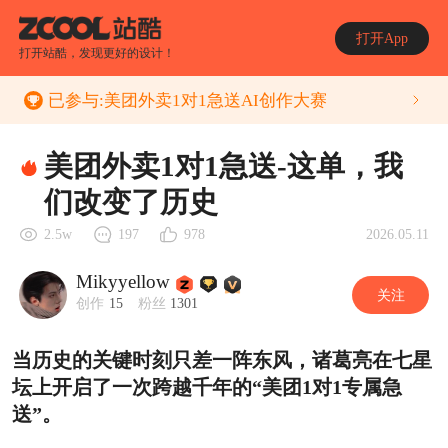
打开App
打开站酷，发现更好的设计！
已参与:
美团外卖1对1急送AI创作大赛
美团外卖1对1急送-这单，我
们改变了历史
2026.05.11
2.5w
197
978
Mikyyellow
关注
创作
15
粉丝
1301
当历史的关键时刻只差一阵东风，诸葛亮在七星
坛上开启了一次跨越千年的“美团1对1专属急
送”。