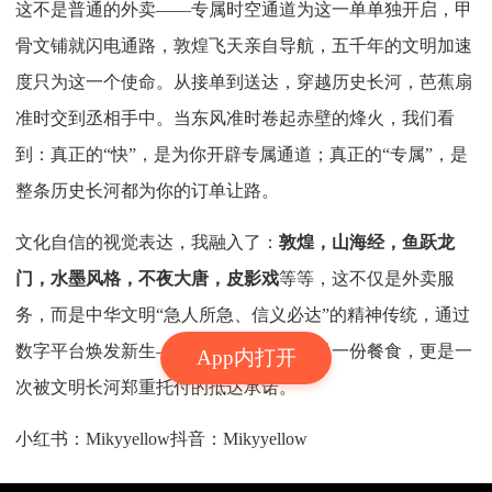
这不是普通的外卖——专属时空通道为这一单单独开启，甲
骨文铺就闪电通路，敦煌飞天亲自导航，五千年的文明加速
度只为这一个使命。从接单到送达，穿越历史长河，芭蕉扇
准时交到丞相手中。当东风准时卷起赤壁的烽火，我们看
到：真正的“快”，是为你开辟专属通道；真正的“专属”，是
整条历史长河都为你的订单让路。
文化自信的视觉表达，我融入了：
敦煌，山海经，鱼跃龙
门，水墨风格，不夜大唐，皮影戏
等等，这不仅是外卖服
务，而是中华文明“急人所急、信义必达”的精神传统，通过
数字平台焕发新生——用户收到的不仅是一份餐食，更是一
App内打开
次被文明长河郑重托付的抵达承诺。
小红书：Mikyyellow
抖音：Mikyyellow