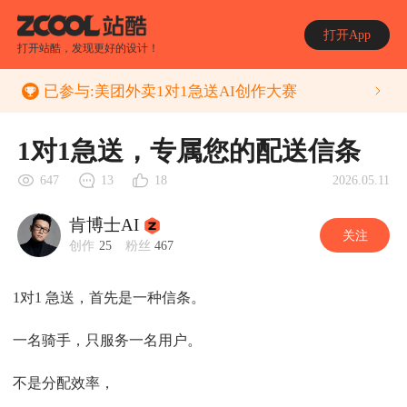
打开App
打开站酷，发现更好的设计！
已参与:
美团外卖1对1急送AI创作大赛
1对1急送，专属您的配送信条
2026.05.11
647
13
18
肯博士AI
关注
创作
25
粉丝
467
1对1 急送，首先是一种信条。
一名骑手，只服务一名用户。
不是分配效率，