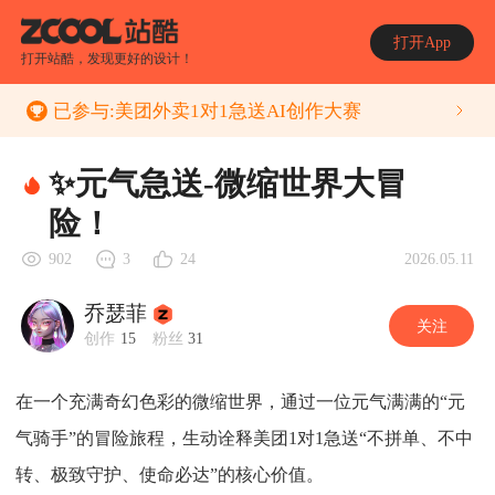
打开App
打开站酷，发现更好的设计！
已参与:
美团外卖1对1急送AI创作大赛
✨元气急送-微缩世界大冒
险！
2026.05.11
902
3
24
乔瑟菲
关注
创作
15
粉丝
31
在一个充满奇幻色彩的微缩世界，通过一位元气满满的“元
气骑手”的冒险旅程，生动诠释美团1对1急送“不拼单、不中
转、极致守护、使命必达”的核心价值。