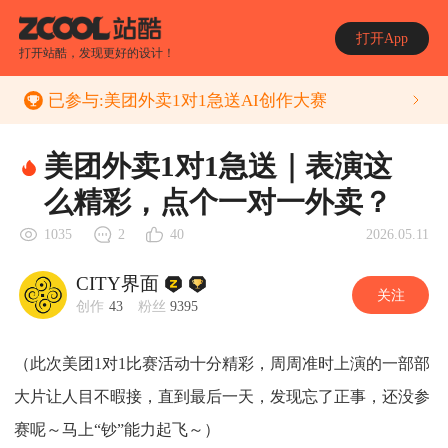
打开App
打开站酷，发现更好的设计！
已参与:
美团外卖1对1急送AI创作大赛
美团外卖1对1急送｜表演这
么精彩，点个一对一外卖？
2026.05.11
1035
2
40
CITY界面
关注
创作
43
粉丝
9395
（此次美团1对1比赛活动十分精彩，周周准时上演的一部部
大片让人目不暇接，直到最后一天，发现忘了正事，还没参
赛呢～马上“钞”能力起飞～）