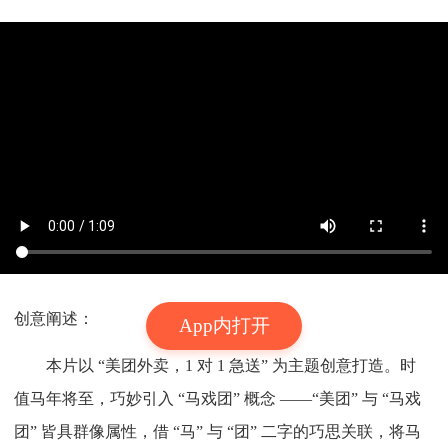
创意阐述：
App内打开
本片以 “美团外卖，1 对 1 急送” 为主题创意打造。时
值马年将至，巧妙引入 “马戏团” 概念 ——“美团” 与 “马戏
团” 皆具群像属性，借 “马” 与 “团” 二字的巧思关联，将马