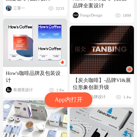
品牌全案设计
三零一
3233
FungoDesign
1899
How's咖啡品牌及包装设
【炭仌咖啡】-品牌VI&展
计
位形象创新升级
有感觉设计
1.9w
BUFF品牌设计
1.4w
App内打开