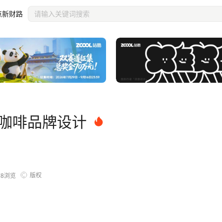
点新财路
 I 咖啡品牌设计
版权
78
浏览