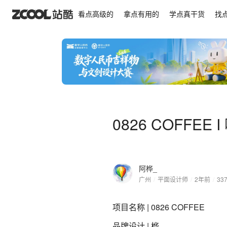
0826 COFFEE I 咖啡品牌设计
看点高级的
拿点有用的
学点真干货
找
0826 COFFEE
阿桦_
广州
/
平面设计师
/
2年前
/
33
项目名称 | 0826 COFFEE
品牌设计 | 桦