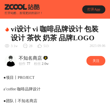
打开App
打开站酷，发现更好的设计！
vi设计 vi 咖啡品牌设计 包装
设计 茶饮 奶茶 品牌LOGO
2023.09.06
3.1w
28
513
不知名商店
关注
创作
77
粉丝
2.0w
●项目丨PROJECT
a’coffee 咖啡品牌设计
●团队丨不知名商店