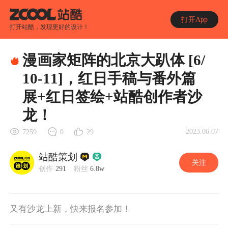
打开App
打开站酷，发现更好的设计！
漫画家矩阵的北京大趴体 [6/
10-11]，红日手稿与番外篇
展+红日签绘+站酷创作者沙
龙！
2023.06.07
7259
0
29
站酷策划
关注
创作
291
粉丝
6.8w
又有沙龙上新，快来报名参加！