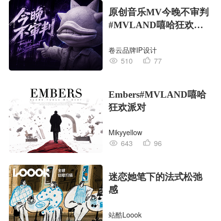
原创音乐MV今晚不审判
#MVLAND嘻哈狂欢派
对
卷云品牌IP设计
510
77
Embers#MVLAND嘻哈
狂欢派对
Mikyyellow
643
96
迷恋她笔下的法式松弛
感
站酷Loook