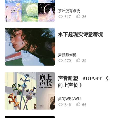
茶叶蛋有点烫
617
36
水下超现实诗意奢境
摄影师刘杨
570
39
声音雕塑 - BIOART 《
向上声长 》
吴问WENWU
846
66