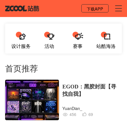
登录 / 注册
下载APP
设计服务
活动
赛事
站酷海洛
首页推荐
EGOD：黑胶封面【寻
找自我】
YuanDian_
456
69