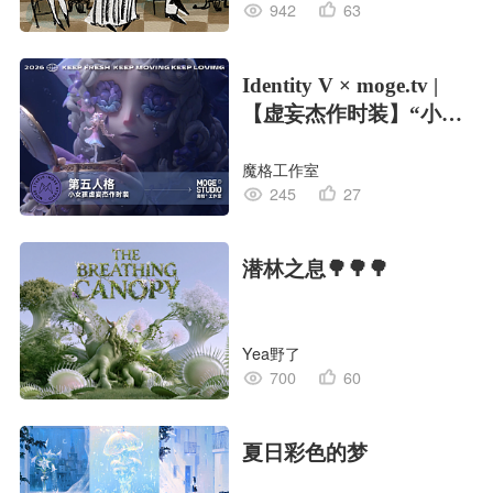
942
63
Identity V × moge.tv |
【虚妄杰作时装】“小女
孩”
魔格工作室
245
27
潜林之息🌳🌳🌳
Yea野了
700
60
夏日彩色的梦