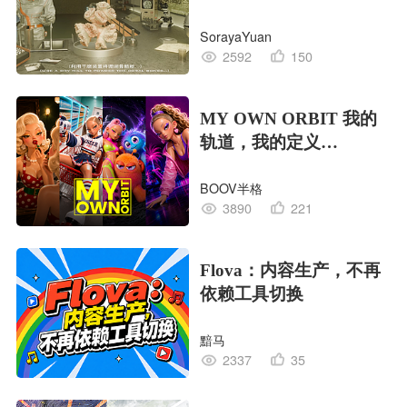
EDITION OF LIFE生命
SorayaYuan
的工业版本
2592
150
MY OWN ORBIT 我的
轨道，我的定义
#MVLAND嘻哈狂欢派
BOOV半格
对
3890
221
Flova：内容生产，不再
依赖工具切换
黯马
2337
35