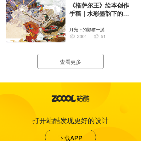
《格萨尔王》绘本创作
手稿｜水彩墨韵下的史
诗回响
月光下的懒猫一溪
2301
51
查看更多
打开站酷发现更好的设计
下载APP