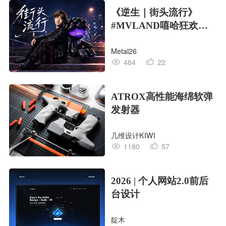
《逆生｜街头流行》
#MVLAND嘻哈狂欢派
对
Metal26
484
22
ATROX高性能海绵软弹
发射器
几维设计KIWI
1180
57
2026 | 个人网站2.0前后
台设计
靛木