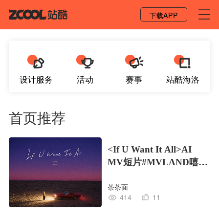
登录 / 注册
下载APP
设计服务
活动
赛事
站酷海洛
首页推荐
<If U Want It All>AI
MV短片#MVLAND嘻哈
狂欢派对
茶茶面
414
11