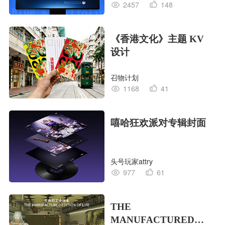
2457
148
《香港文化》主题 KV
设计
召物计划
1168
41
嘻哈狂欢派对专辑封面
头号玩家attry
977
61
THE
MANUFACTURED