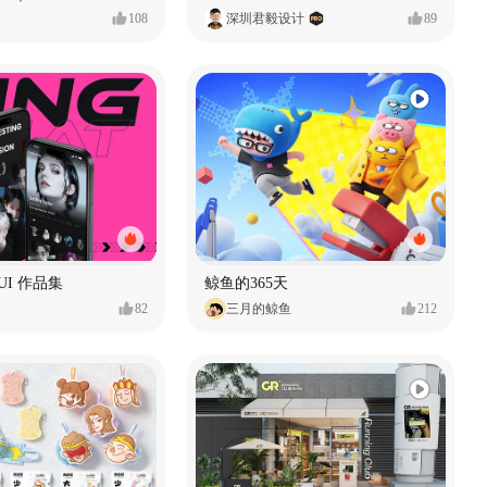
108
深圳君毅设计
89
t UI 作品集
鲸鱼的365天
82
三月的鲸鱼
212