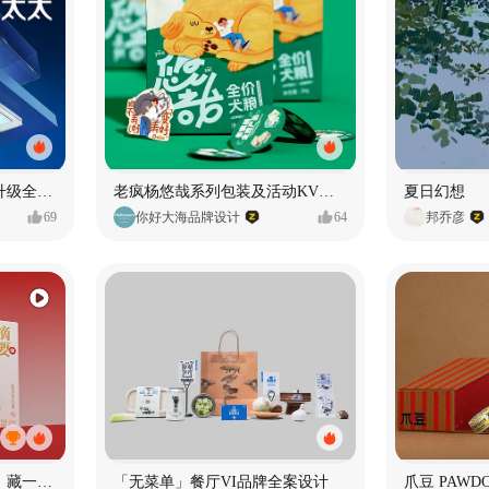
好太太品牌视觉全域形象升级全案【潜云品牌】
老疯杨悠哉系列包装及活动KV设计
夏日幻想
69
你好大海品牌设计
64
邦乔彦
《未央》｜一册东方酒礼，藏一方岁时雅意
「无菜单」餐厅VI品牌全案设计