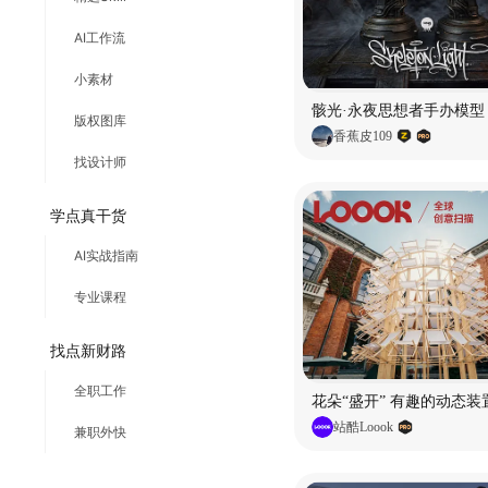
AI工作流
小素材
骸光·永夜思想者手办模型
版权图库
香蕉皮109
找设计师
学点真干货
AI实战指南
专业课程
找点新财路
全职工作
花朵“盛开” 有趣的动态装
站酷Loook
兼职外快