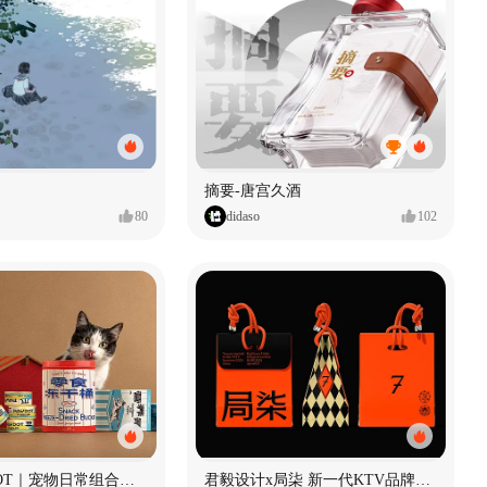
摘要-唐宫久酒
80
didaso
102
爪豆 PAWDOT｜宠物日常组合礼盒包装设计
君毅设计x局柒 新一代KTV品牌全案设计