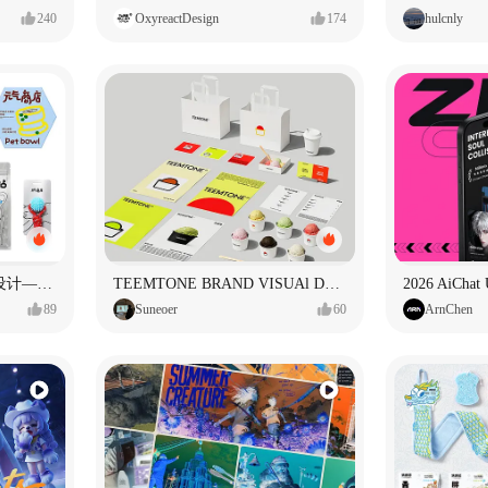
240
OxyreactDesign
174
hulcnly
元气商店宠物集合店品牌设计—元气摄入中
TEEMTONE BRAND VISUAl DESIGN
2026 AiCha
89
Suneoer
60
ArnChen