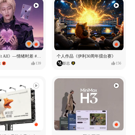
《If U Want It All》—情绪时差 #MVLAND嘻哈狂欢派对
个人作品《伊利30周年擂台赛》
尧
139
影志
156