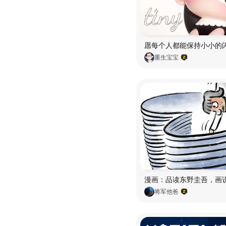
重生宝宝
将军他爸