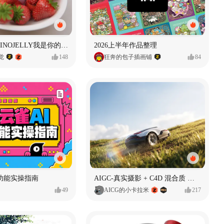
泡泡玛特｜PINOJELLY我是你的娃娃系列
2026上半年作品整理
视觉
148
狂奔的包子插画铺
84
功能实操指南
AIGC-真实摄影 + C4D 混合质 能让 AI 产品图更好吗?
49
AICG的小卡拉米
217