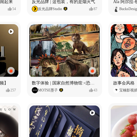
小熊闹起来
反光品牌 | 这包装，有的是烟火气
54
反光品牌Studio
87
BucksDesi
频】
数字体验 | 国家自然博物馆:<恐龙公园>沉浸特展
故事会风格
257
MOTSE墨子
43
宝楠影视