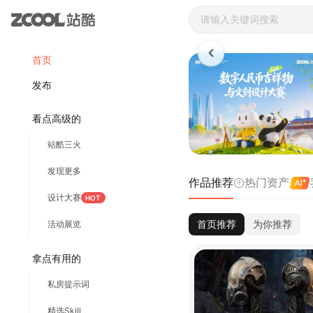
站酷ZCOOL 
首页
发布
看点高级的
站酷三火
发现更多
作品推荐
热门资产
设计大赛
HOT
首页推荐
为你推荐
活动展览
拿点有用的
私房提示词
精选Skill