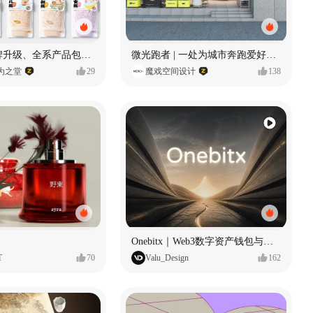
“洗游记”品牌升级、全系产品包装设计、店堆设计
微光跑者 | 一处为城市奔跑爱好者打造的复合空间
wn为之堂
29
魔戏空间设计
138
Onebitx｜Web3数字资产钱包与交易体验设计
T
70
Valu_Design
162