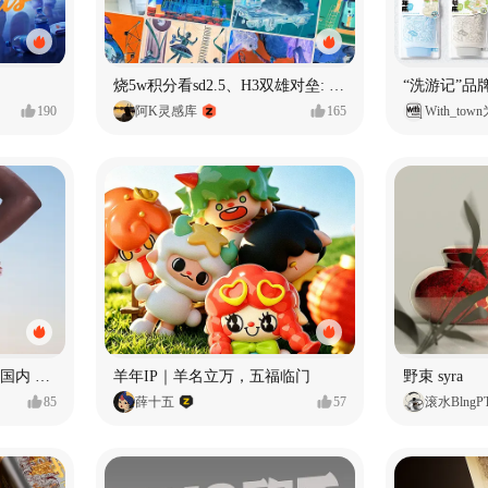
烧5w积分看sd2.5、H3双雄对垒: 全面测评MiniMax H3篇
190
阿K灵感库
165
With_to
腕表 | 超级单品视觉全案 | 国内 x 出海
羊年IP｜羊名立万，五福临门
野束 syra
85
薛十五
57
滚水BlngP