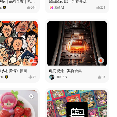
Ala 阿尔拉-铁锅｜品牌全案｜哈尔滨
MiniMax H3，即将开源
gn
204
海螺AI
224
《乡村爱情》插画
电商视觉 · 案例合集
插画
59
HJHCAN
93