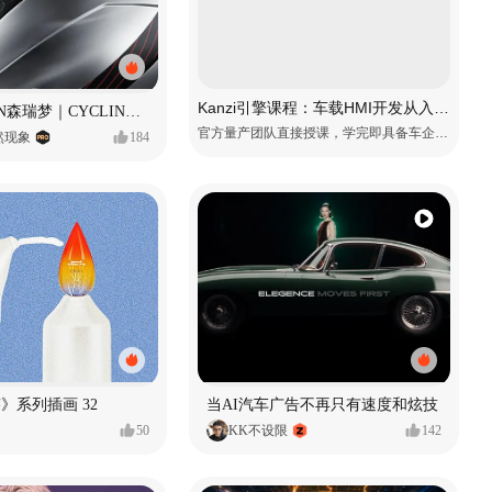
Kanzi引擎课程：车载HMI开发从入门到精通
SUNRIMOON森瑞梦｜CYCLING HELMET CG｜气动骑行头盔
官方量产团队直接授课，学完即具备车企项目上岗能力
自然现象
184
痕迹》系列插画 32
当AI汽车广告不再只有速度和炫技
50
KK不设限
142