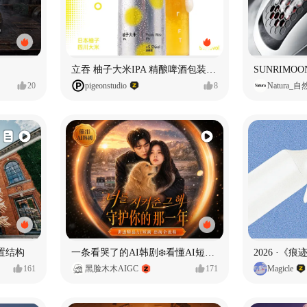
立吞 柚子大米IPA 精酿啤酒包装设计
20
pigeonstudio
8
Natura_
置结构
一条看哭了的AI韩剧❄️看懂AI短剧出海全流程
2026 ·《
161
黑脸木木AIGC
171
Magicle