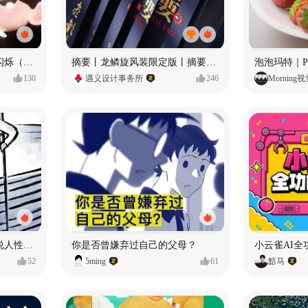
愿每个人都能保持小小的闪烁（IP可授权）
摘要丨龙鳞旋风装限定版丨摘要的比赛里 看谁卷s谁！
130
遇义设计事务所
246
Morning
漫画：品读东野圭吾，画说人性百态
你是否曾嫌弃过自己的父母？
小云雀AI全
52
5ming
61
黯马