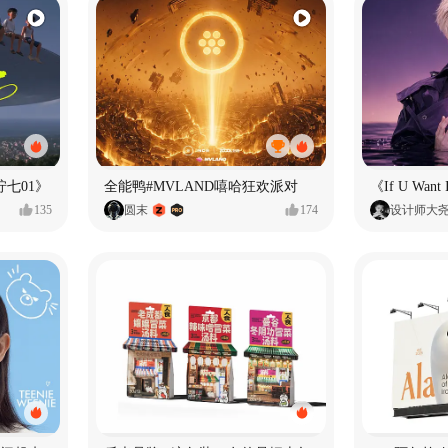
七01》
全能鸭#MVLAND嘻哈狂欢派对
135
圆末
174
设计师大