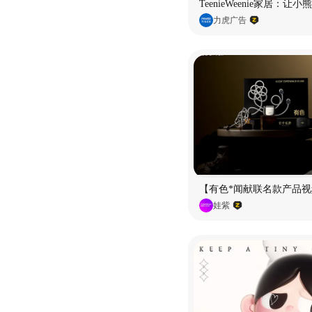
TeenieWeenie家居：让
力虎广告
【有色*闻献联名款产品视
娃紫