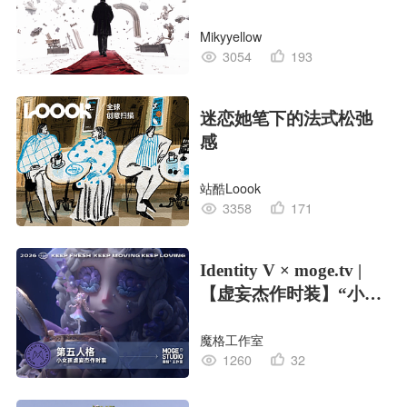
Mikyyellow
3054
193
迷恋她笔下的法式松弛
感
站酷Loook
3358
171
Identity V × moge.tv |
【虚妄杰作时装】“小女
孩”
魔格工作室
1260
32