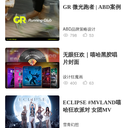
GR 微光跑者 | ABD案例
ABD品牌策略设计
798
53
无眼狂欢｜嘻哈黑胶唱
片封面
设计狂魔画
400
63
ECLIPSE #MVLAND嘻
哈狂欢派对 女团MV
雪青幻想