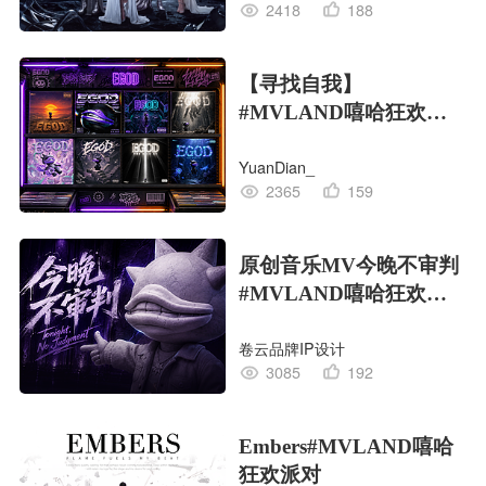
2418
188
【寻找自我】
#MVLAND嘻哈狂欢派
对
YuanDian_
2365
159
原创音乐MV今晚不审判
#MVLAND嘻哈狂欢派
对
卷云品牌IP设计
3085
192
Embers#MVLAND嘻哈
狂欢派对