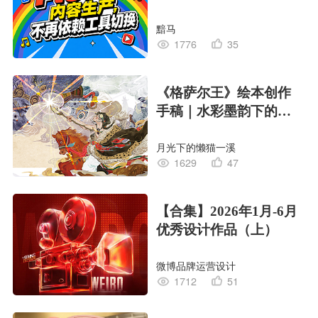
黯马
1776
35
《格萨尔王》绘本创作
手稿｜水彩墨韵下的史
诗回响
月光下的懒猫一溪
1629
47
【合集】2026年1月-6月
优秀设计作品（上）
微博品牌运营设计
1712
51