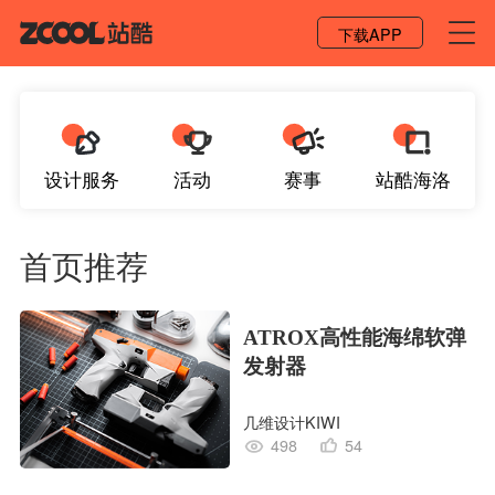
登录 / 注册
下载APP
设计服务
活动
赛事
站酷海洛
首页推荐
ATROX高性能海绵软弹
发射器
几维设计KIWI
498
54