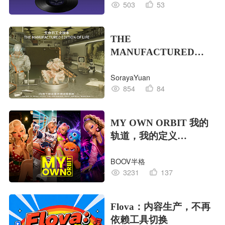
503
53
THE
MANUFACTURED
EDITION OF LIFE生命
SorayaYuan
的工业版本
854
84
MY OWN ORBIT 我的
轨道，我的定义
#MVLAND嘻哈狂欢派
BOOV半格
对
3231
137
Flova：内容生产，不再
依赖工具切换