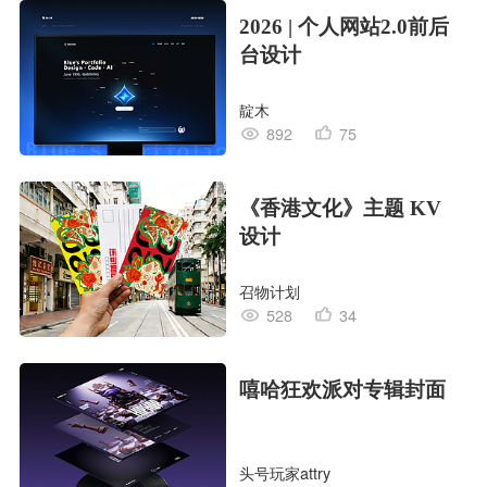
2026 | 个人网站2.0前后
台设计
靛木
892
75
《香港文化》主题 KV
设计
召物计划
528
34
嘻哈狂欢派对专辑封面
头号玩家attry