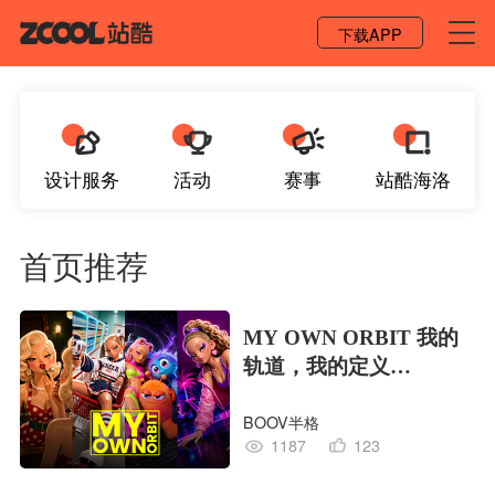
登录 / 注册
下载APP
设计服务
活动
赛事
站酷海洛
首页推荐
MY OWN ORBIT 我的
轨道，我的定义
#MVLAND嘻哈狂欢派
BOOV半格
对
1187
123