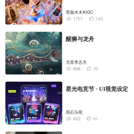
黑脸木木AIGC
1707
143
醒狮与龙舟
尤里李志关
698
33
星光电竞节 · UI视觉设定
我石头呢
822
61