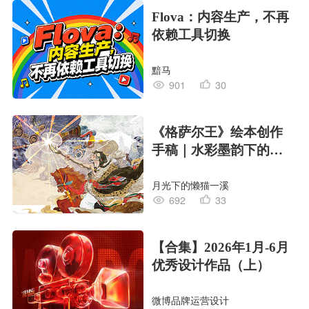
Flova：内容生产，不再
依赖工具切换
黯马
901
30
《格萨尔王》绘本创作
手稿｜水彩墨韵下的史
诗回响
月光下的懒猫一溪
692
33
【合集】2026年1月-6月
优秀设计作品（上）
微博品牌运营设计