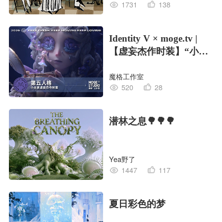
1731
138
Identity V × moge.tv |
【虚妄杰作时装】“小女
孩”
魔格工作室
520
28
潜林之息🌳🌳🌳
Yea野了
1447
117
夏日彩色的梦