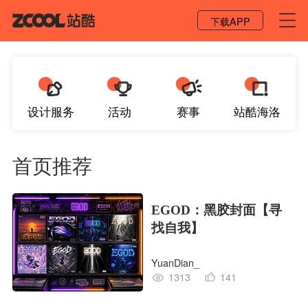
登录 / 注册
下载APP
设计服务
活动
赛事
站酷海洛
首页推荐
EGOD：黑胶封面【寻
找自我】
YuanDian_
1313
141