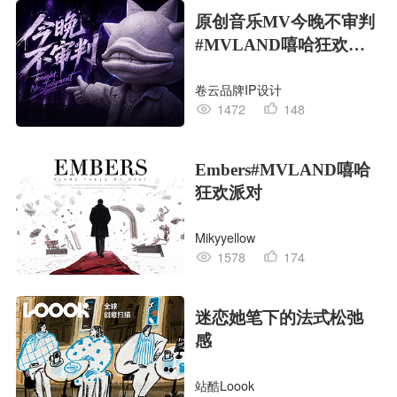
原创音乐MV今晚不审判
#MVLAND嘻哈狂欢派
对
卷云品牌IP设计
1472
148
Embers#MVLAND嘻哈
狂欢派对
Mikyyellow
1578
174
迷恋她笔下的法式松弛
感
站酷Loook