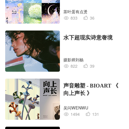
茶叶蛋有点烫
833
36
水下超现实诗意奢境
摄影师刘杨
822
39
声音雕塑 - BIOART 《
向上声长 》
吴问WENWU
1494
131