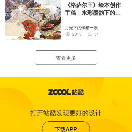
《格萨尔王》绘本创作
手稿｜水彩墨韵下的史
诗回响
月光下的懒猫一溪
2315
51
查看更多
打开站酷发现更好的设计
下载APP