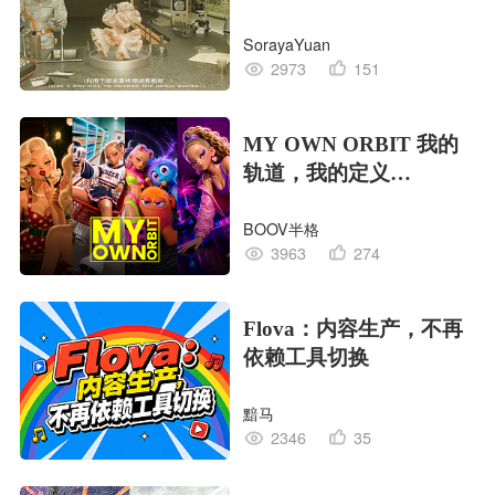
EDITION OF LIFE生命
SorayaYuan
的工业版本
2973
151
MY OWN ORBIT 我的
轨道，我的定义
#MVLAND嘻哈狂欢派
BOOV半格
对
3963
274
Flova：内容生产，不再
依赖工具切换
黯马
2346
35