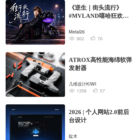
《逆生｜街头流行》
#MVLAND嘻哈狂欢派
对
Metal26
862
76
ATROX高性能海绵软弹
发射器
几维设计KIWI
1358
57
2026 | 个人网站2.0前后
台设计
靛木