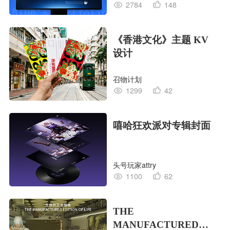
2784
148
《香港文化》主题 KV
设计
召物计划
1299
42
嘻哈狂欢派对专辑封面
头号玩家attry
1100
62
THE
MANUFACTURED