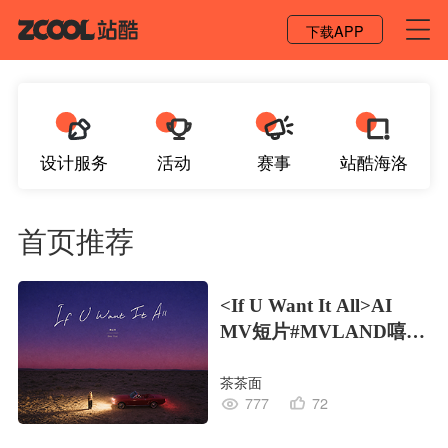
登录 / 注册
下载APP
设计服务
活动
赛事
站酷海洛
首页推荐
<If U Want It All>AI
MV短片#MVLAND嘻哈
狂欢派对
茶茶面
777
72