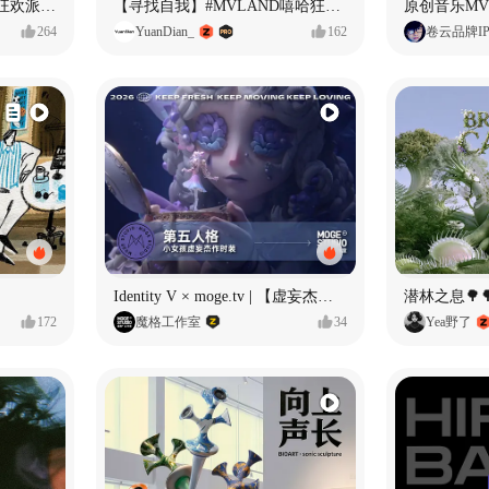
ECLIPSE #MVLAND嘻哈狂欢派对 女团MV
【寻找自我】#MVLAND嘻哈狂欢派对
264
YuanDian_
162
卷云品牌I
Identity V × moge.tv | 【虚妄杰作时装】“小女孩”
潜林之息🌳
172
魔格工作室
34
Yea野了