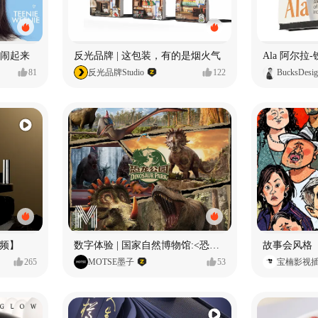
小熊闹起来
反光品牌 | 这包装，有的是烟火气
81
反光品牌Studio
122
BucksDesi
频】
数字体验 | 国家自然博物馆:<恐龙公园>沉浸特展
故事会风格
265
MOTSE墨子
53
宝楠影视