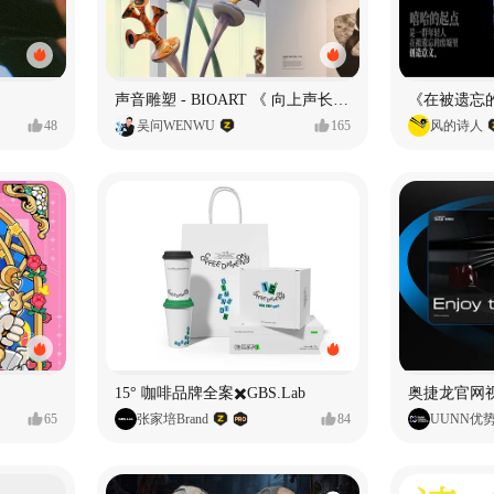
声音雕塑 - BIOART 《 向上声长 》
48
吴问WENWU
165
风的诗人
15° 咖啡品牌全案✖️GBS.Lab
65
张家培Brand
84
UUNN优