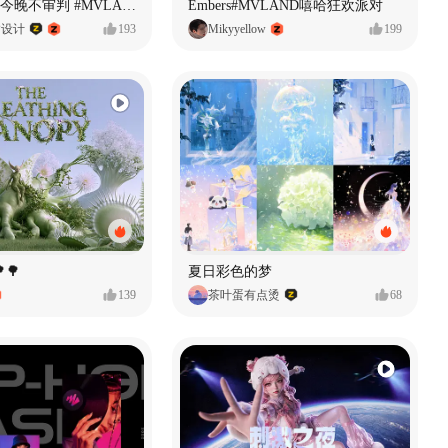
原创音乐MV今晚不审判 #MVLAND嘻哈狂欢派对
Embers#MVLAND嘻哈狂欢派对
P设计
193
Mikyyellow
199
🌳
夏日彩色的梦
139
茶叶蛋有点烫
68