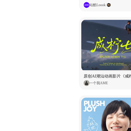
站酷Loook
原创AI潮汕动画影片《咸柠
一个我AME