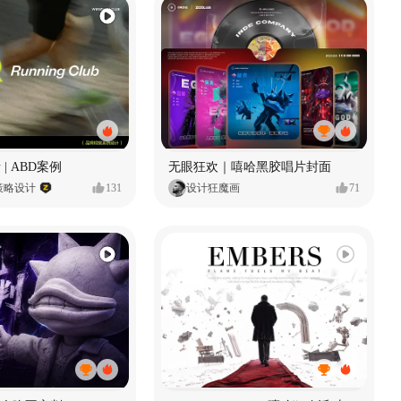
 | ABD案例
无眼狂欢｜嘻哈黑胶唱片封面
策略设计
131
设计狂魔画
71