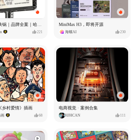
Ala 阿尔拉-铁锅｜品牌全案｜哈尔滨
MiniMax H3，即将开源
gn
221
海螺AI
230
《乡村爱情》插画
电商视觉 · 案例合集
插画
68
HJHCAN
111