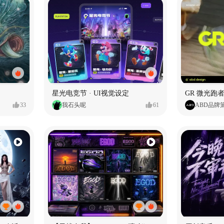
星光电竞节 · UI视觉设定
GR 微光跑者
33
我石头呢
61
ABD品牌