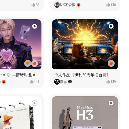
68
KK不设限
150
《If U Want It All》—情绪时差 #MVLAND嘻哈狂欢派对
个人作品《伊利30周年擂台赛》
尧
141
影志
159