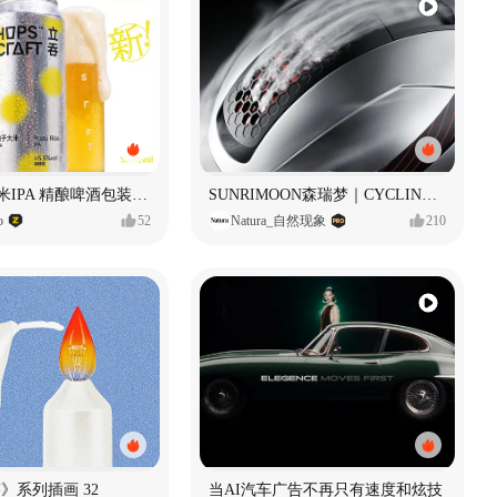
立吞 柚子大米IPA 精酿啤酒包装设计
SUNRIMOON森瑞梦｜CYCLING HELMET CG｜气动骑行头盔
o
52
Natura_自然现象
210
痕迹》系列插画 32
当AI汽车广告不再只有速度和炫技