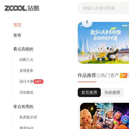
站酷ZCOOL 
首页
发布
看点高级的
站酷三火
发现更多
作品推荐
热门资产
设计大赛
HOT
首页推荐
为你推荐
活动展览
拿点有用的
私房提示词
精选Skill