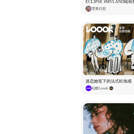
雪青幻想
迷恋她笔下的法式松弛感
站酷Loook