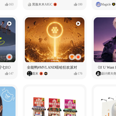
163
黑脸木木AIGC
180
Magicle
七01》
全能鸭#MVLAND嘻哈狂欢派对
147
圆末
176
设计师大