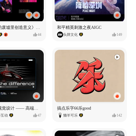
《在被遗忘的废墟里创造意义》#MVLAND嘻哈狂欢派对
和平精英刺激之夜AIGC
44
头牌文化
149
奥捷龙官网视觉设计 —— 高端网站建设
搞点乐字66乐good
势互动
47
懒羊可乐
142