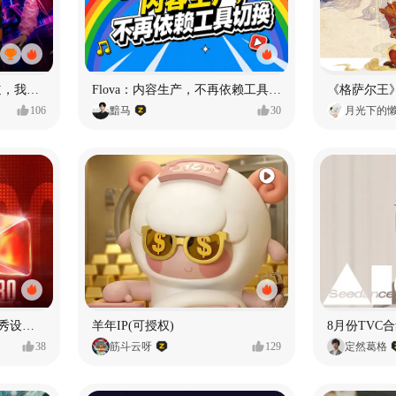
MY OWN ORBIT 我的轨道，我的定义#MVLAND嘻哈狂欢派对
Flova：内容生产，不再依赖工具切换
106
黯马
30
月光下的
【合集】2026年1月-6月优秀设计作品（上）
羊年IP(可授权)
8月份TVC合
38
筋斗云呀
129
定然葛格