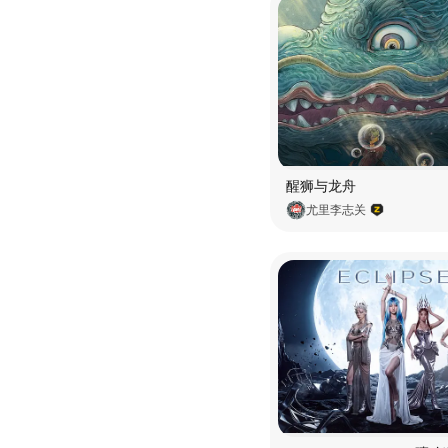
醒狮与龙舟
尤里李志关