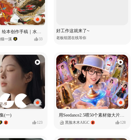
好工作这就来了~
《格萨尔王》绘本创作手稿｜水彩墨韵下的史诗回响
老板组团在线等你
懒猫一溪
33
集(一)
用Seedance2.5喂50个素材做大片（实操干货）
123
黑脸木木AIGC
128