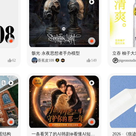
骸光·永夜思想者手办模型
62
香蕉皮109
149
pigeonstudi
置结构
一条看哭了的AI韩剧❄️看懂AI短剧出海全流程
2026 ·《