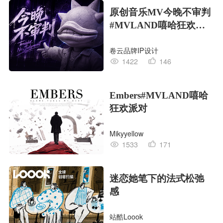
原创音乐MV今晚不审判
#MVLAND嘻哈狂欢派
对
卷云品牌IP设计
1422
146
Embers#MVLAND嘻哈
狂欢派对
Mikyyellow
1533
171
迷恋她笔下的法式松弛
感
站酷Loook