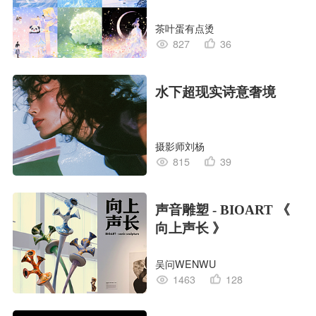
茶叶蛋有点烫
827
36
水下超现实诗意奢境
摄影师刘杨
815
39
声音雕塑 - BIOART 《
向上声长 》
吴问WENWU
1463
128