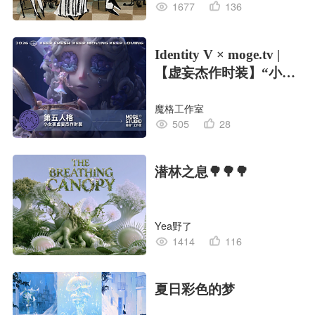
1677
136
Identity V × moge.tv |
【虚妄杰作时装】“小女
孩”
魔格工作室
505
28
潜林之息🌳🌳🌳
Yea野了
1414
116
夏日彩色的梦