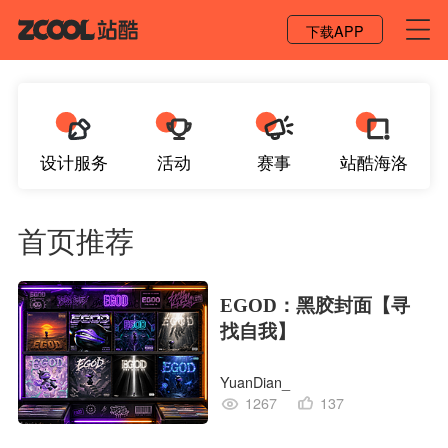
登录 / 注册
下载APP
设计服务
活动
赛事
站酷海洛
首页推荐
EGOD：黑胶封面【寻
找自我】
YuanDian_
1267
137