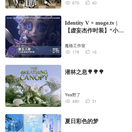
670
40
Identity V × moge.tv |
【虚妄杰作时装】“小女
孩”
魔格工作室
178
16
潜林之息🌳🌳🌳
Yea野了
480
31
夏日彩色的梦