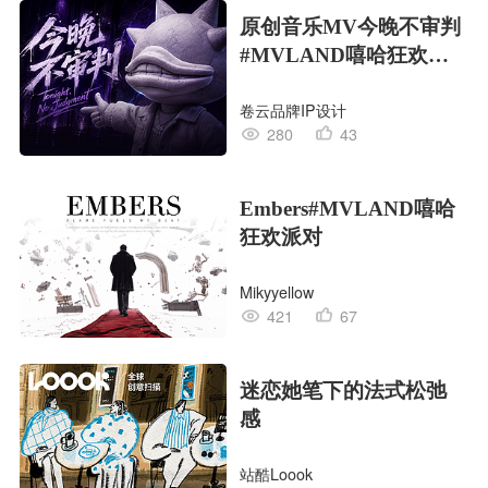
原创音乐MV今晚不审判
#MVLAND嘻哈狂欢派
对
卷云品牌IP设计
280
43
Embers#MVLAND嘻哈
狂欢派对
Mikyyellow
421
67
迷恋她笔下的法式松弛
感
站酷Loook