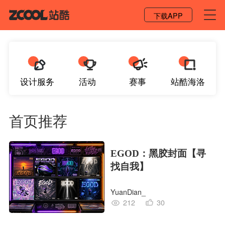
登录 / 注册
下载APP
设计服务
活动
赛事
站酷海洛
首页推荐
EGOD：黑胶封面【寻
找自我】
YuanDian_
212
30