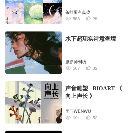
茶叶蛋有点烫
553
29
水下超现实诗意奢境
摄影师刘杨
507
32
声音雕塑 - BIOART 《
向上声长 》
吴问WENWU
691
52