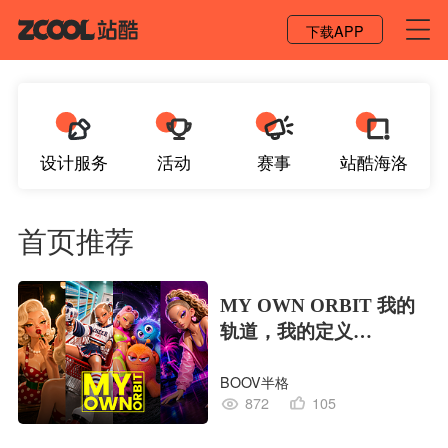
登录 / 注册
下载APP
设计服务
活动
赛事
站酷海洛
首页推荐
MY OWN ORBIT 我的
轨道，我的定义
#MVLAND嘻哈狂欢派
BOOV半格
对
872
105