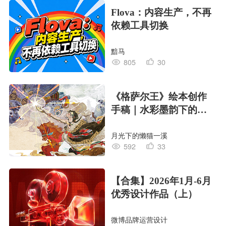
Flova：内容生产，不再
依赖工具切换
黯马
805
30
《格萨尔王》绘本创作
手稿｜水彩墨韵下的史
诗回响
月光下的懒猫一溪
592
33
【合集】2026年1月-6月
优秀设计作品（上）
微博品牌运营设计