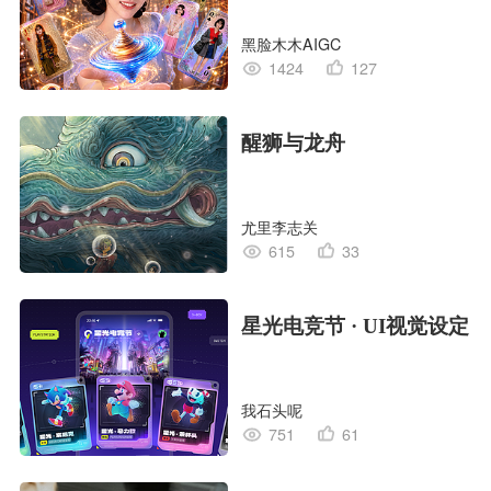
黑脸木木AIGC
1424
127
醒狮与龙舟
尤里李志关
615
33
星光电竞节 · UI视觉设定
我石头呢
751
61