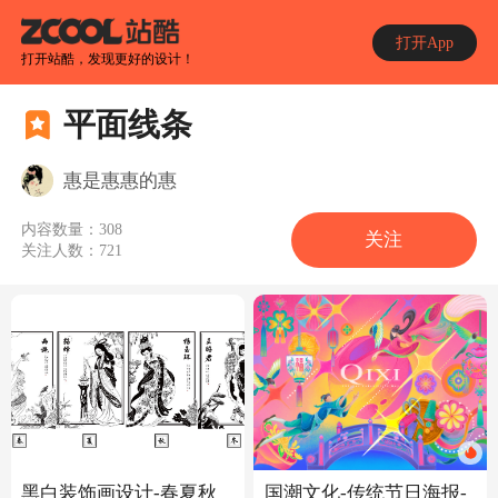
打开App
打开站酷，发现更好的设计！
平面线条
惠是惠惠的惠
内容数量：
308
关注
关注人数：
721
黑白装饰画设计-春夏秋
国潮文化-传统节日海报-