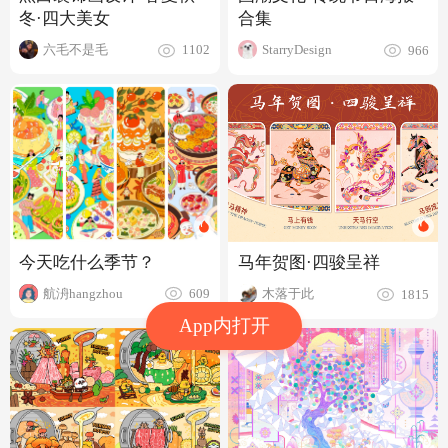
冬·四大美女
合集
六毛不是毛
StarryDesign
1102
966
今天吃什么季节？
马年贺图·四骏呈祥
航洀hangzhou
木落于此
609
1815
App内打开