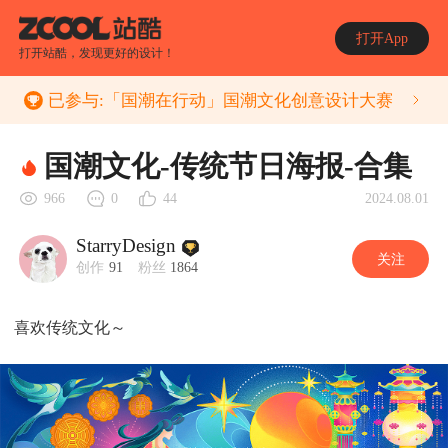
打开App
打开站酷，发现更好的设计！
已参与:
「国潮在行动」国潮文化创意设计大赛
国潮文化-传统节日海报-合集
2024.08.01
966
0
44
StarryDesign
关注
创作
91
粉丝
1864
喜欢传统文化～